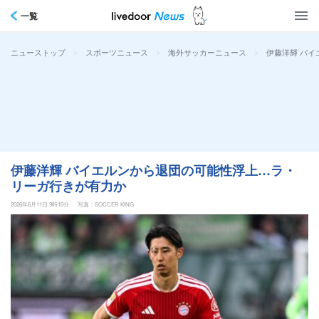
一覧
>
>
>
伊藤洋輝 バ
ニューストップ
スポーツニュース
海外サッカーニュース
伊藤洋輝 バイエルンから退団の可能性浮上…ラ・
リーガ行きが有力か
2026年6月11日 9時10分
写真：SOCCER KING