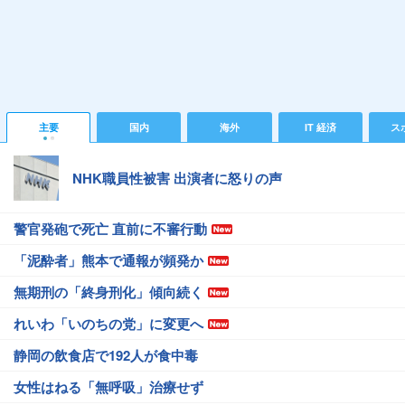
主要
国内
海外
IT 経済
ス
NHK職員性被害 出演者に怒りの声
警官発砲で死亡 直前に不審行動
「泥酔者」熊本で通報が頻発か
無期刑の「終身刑化」傾向続く
れいわ「いのちの党」に変更へ
静岡の飲食店で192人が食中毒
女性はねる「無呼吸」治療せず