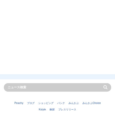
Peachy
ブログ
ショッピング
バンク
みんかぶ
みんかぶChoice
Kstyle
株探
プレスリリース