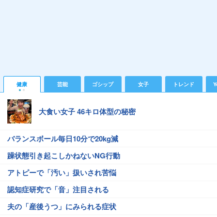
健康
芸能
ゴシップ
女子
トレンド
Y
大食い女子 46キロ体型の秘密
バランスボール毎日10分で20kg減
躁状態引き起こしかねないNG行動
アトピーで「汚い」扱いされ苦悩
認知症研究で「音」注目される
夫の「産後うつ」にみられる症状