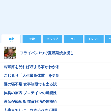
健康
芸能
ゴシップ
女子
トレンド
Y
フライパン1つで夏野菜焼き浸し
冷蔵庫を見れば貯まる家かわかる
こじるり「人生最高体重」を更新
夏の寝不足 食事制限でも太る訳
体臭の原因 プロテインの可能性
医師が勧める 猫背解消の体操術
人生台無しに…やめるべき7項目