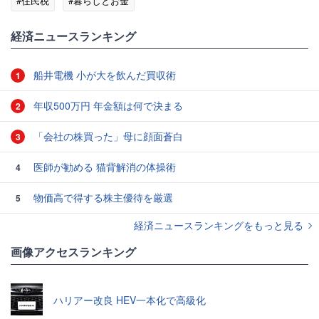
#住民税
#暮らしとお金
経済ニュースランキング
船井電機 小が大を飲んだ買収術
1
年収500万円 年金額は何で決まる
2
「会社の株買った」母に顔面蒼白
3
医師が勧める 猫背解消の体操術
4
物価高で得する株主優待を厳選
5
経済ニュースランキングをもっと見る
画像アクセスランキング
ハリアー改良 HEV一本化で高級化