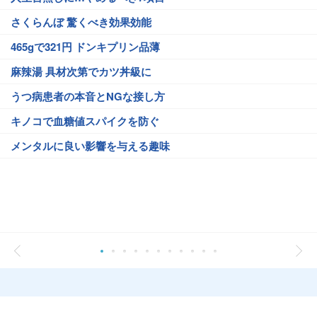
さくらんぼ 驚くべき効果効能
465gで321円 ドンキプリン品薄
麻辣湯 具材次第でカツ丼級に
うつ病患者の本音とNGな接し方
キノコで血糖値スパイクを防ぐ
メンタルに良い影響を与える趣味