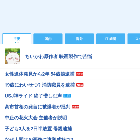
主要
国内
海外
IT 経済
ス
ちいかわ原作者 映画製作で苦悩
女性遺体発見から2年 54歳娘逮捕
19歳にわいせつ? 消防職員を逮捕
USJ神ライド 終了惜しむ声
高市首相の発言に被爆者が批判
中止の花火大会 主催者が説明
子ども3人を2日半放置 母親逮捕
なぜ人間はAI画像に違和感持つ?