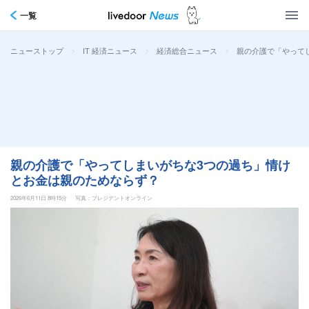
一覧
>
>
>
親の介護で「やって
ニューストップ
IT 経済ニュース
経済総合ニュース
親の介護で「やってしまいがちな3つの過ち」情け
とお金は親のためならず？
2026年6月11日 8時15分
写真：プレジデントオンライン