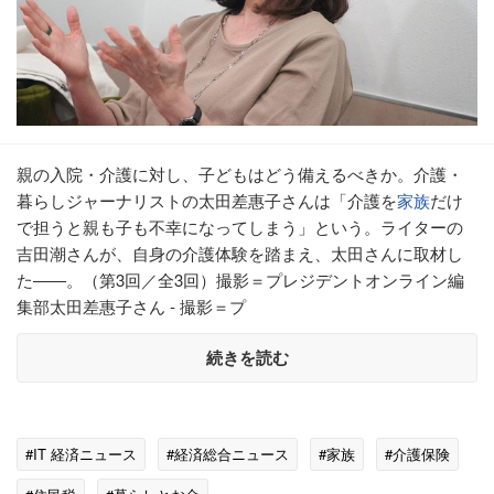
親の入院・介護に対し、子どもはどう備えるべきか。介護・
暮らしジャーナリストの太田差惠子さんは「介護を
家族
だけ
で担うと親も子も不幸になってしまう」という。ライターの
吉田潮さんが、自身の介護体験を踏まえ、太田さんに取材し
た――。（第3回／全3回）撮影＝プレジデントオンライン編
集部太田差惠子さん - 撮影＝プ
続きを読む
#IT 経済ニュース
#経済総合ニュース
#家族
#介護保険