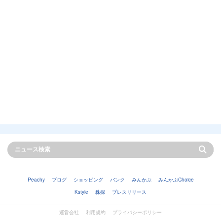
Peachy
ブログ
ショッピング
バンク
みんかぶ
みんかぶChoice
Kstyle
株探
プレスリリース
運営会社
利用規約
プライバシーポリシー