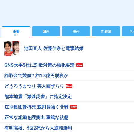
主要
国内
海外
IT 経済
ス
池田直人 佐藤佳奈と電撃結婚
SNS大手5社に詐欺対策の強化要請
詐取金で競艇? 約1.3億円脱税か
どうろうまつり 美人画ずらり
熊本地震「激甚災害」に指定決定
江別集団暴行死 裁判長強く非難
正常な組織を誤摘出 重篤な状態
有明高校、9回2死から大逆転勝利