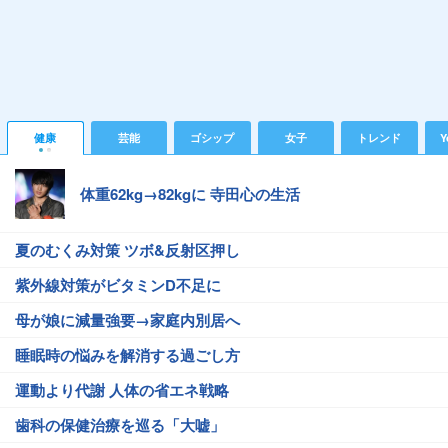
健康
芸能
ゴシップ
女子
トレンド
Y
体重62kg→82kgに 寺田心の生活
夏のむくみ対策 ツボ&反射区押し
紫外線対策がビタミンD不足に
母が娘に減量強要→家庭内別居へ
睡眠時の悩みを解消する過ごし方
運動より代謝 人体の省エネ戦略
歯科の保健治療を巡る「大嘘」