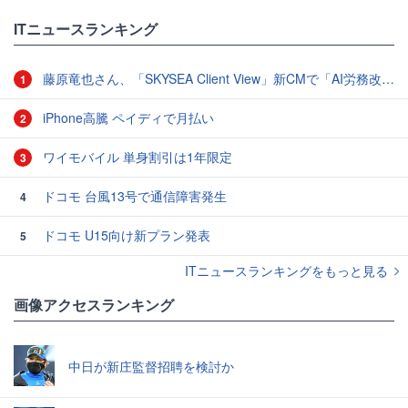
ITニュースランキング
藤原竜也さん、「SKYSEA Client View」新CMで「AI労務改善」をアピール 働き方をAIが分析したら「すぐに休んで」と言われる？
1
iPhone高騰 ペイディで月払い
2
ワイモバイル 単身割引は1年限定
3
ドコモ 台風13号で通信障害発生
4
ドコモ U15向け新プラン発表
5
ITニュースランキングをもっと見る
画像アクセスランキング
中日が新庄監督招聘を検討か