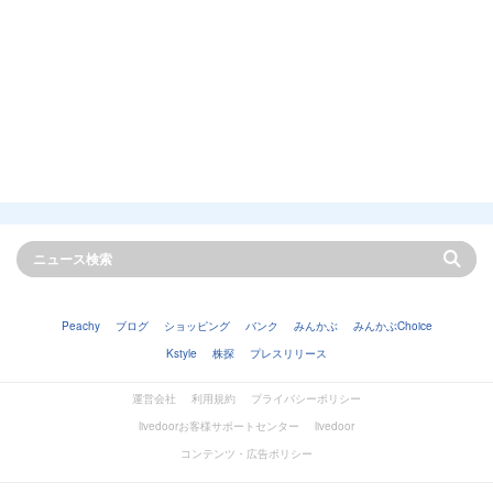
Peachy
ブログ
ショッピング
バンク
みんかぶ
みんかぶChoice
Kstyle
株探
プレスリリース
運営会社
利用規約
プライバシーポリシー
livedoorお客様サポートセンター
livedoor
コンテンツ・広告ポリシー