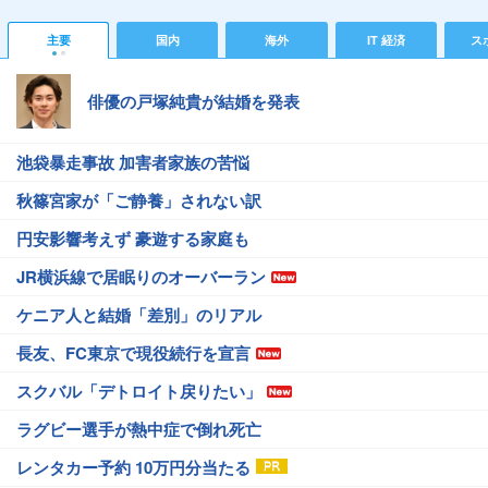
主要
国内
海外
IT 経済
ス
俳優の戸塚純貴が結婚を発表
池袋暴走事故 加害者家族の苦悩
秋篠宮家が「ご静養」されない訳
円安影響考えず 豪遊する家庭も
JR横浜線で居眠りのオーバーラン
ケニア人と結婚「差別」のリアル
長友、FC東京で現役続行を宣言
スクバル「デトロイト戻りたい」
ラグビー選手が熱中症で倒れ死亡
レンタカー予約 10万円分当たる