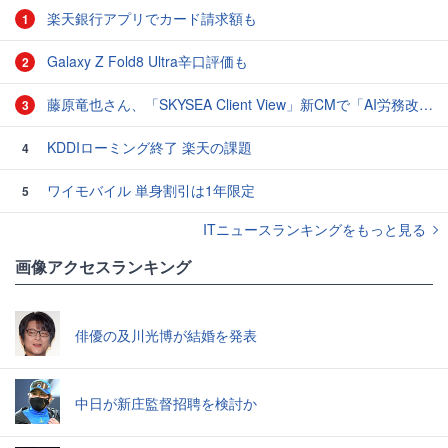
楽天銀行アプリでカード請求額も
1
Galaxy Z Fold8 Ultra辛口評価も
2
藤原竜也さん、「SKYSEA Client View」新CMで「AI労務改善」をアピール 働き方をAIが分析したら「すぐに休んで」と言われる？
3
KDDIローミング終了 楽天の課題
4
ワイモバイル 単身割引は1年限定
5
ITニュースランキングをもっと見る
画像アクセスランキング
俳優の及川光博が結婚を発表
中日が新庄監督招聘を検討か