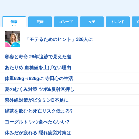
健康
芸能
ゴシップ
女子
トレンド
Y
「モテるためのヒント」326人に
容姿と寿命 28年追跡で見えた差
あたりめ 血糖値を上げない理由
体重62kg→82kgに 寺田心の生活
夏のむくみ対策 ツボ&反射区押し
紫外線対策がビタミンD不足に
緑茶を飲むと死亡リスク低まる?
ヨーグルト いつ食べたらいい?
休みだが疲れる 隠れ疲労対策は