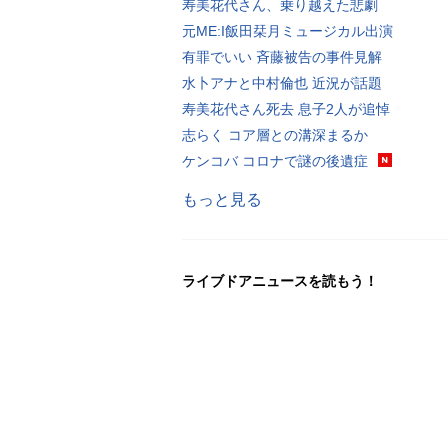
寿美花代さん、乗り越えた悲劇
元ME:I飯田栞月ミュージカル出演
有罪でいい 斉藤被告の事件見解
水卜アナと中村倫也 近況が話題
寿美花代さん死去 息子2人が追悼
志らく コア層との溝深まるか
ケンコバ コロナで謎の後遺症
もっと見る
ライブドアニュースを読もう！