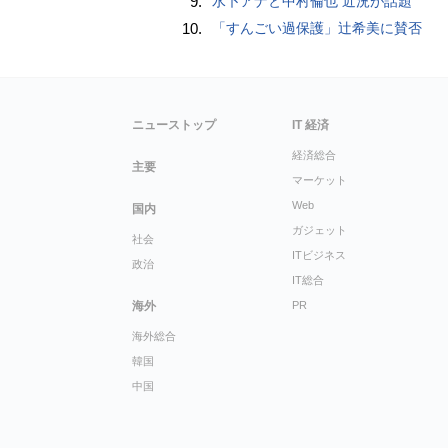
9.
水卜アナと中村倫也 近況が話題
10.
「すんごい過保護」辻希美に賛否
ニューストップ
IT 経済
経済総合
主要
マーケット
Web
国内
ガジェット
社会
ITビジネス
政治
IT総合
海外
PR
海外総合
韓国
中国