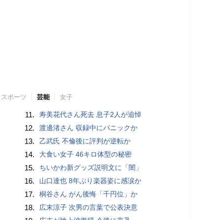
スポーツ
芸能
女子
11.
寿美花代さん死去 息子2人が追悼
12.
渡邊渚さん 収録中にパニックか
13.
乙武氏 不倫後に評判が逆転か
14.
大食い女子 46キロ体型の秘密
15.
ちいかわ新グッズ説明文に「闇」
16.
山口達也 8年ぶり楽器姿に感涙か
17.
桐谷さん がん後悔「千円位」か
18.
広末涼子 次男の言葉で公表決意