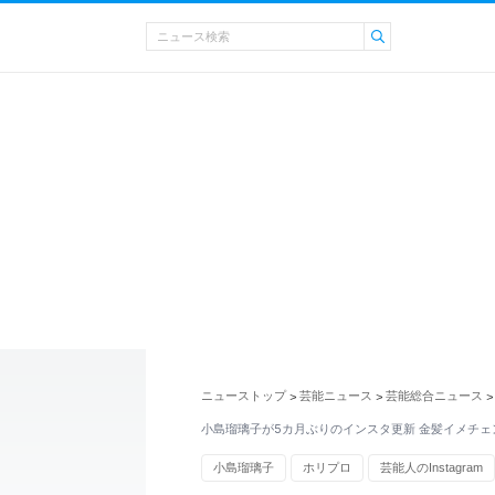
ニューストップ
芸能ニュース
芸能総合ニュース
>
>
>
小島瑠璃子が5カ月ぶりのインスタ更新 金髪イメチェ
小島瑠璃子
ホリプロ
芸能人のInstagram