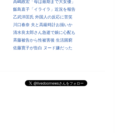
高嶋政宏「母は最期まで大女優」
飯島直子「イライラ」近況を報告
乙武洋匡氏 外国人の反応に苦笑
川口春奈 夫と高級時計お揃いか
清水良太郎さん急逝で娘に心配も
斉藤被告から性被害後 生活困窮
佐藤寛子が告白 ヌード嫌だった