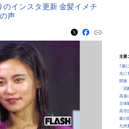
りのインスタ更新 金髪イメチ
の声
主要
7歳
夫に
関東
「泥
高速
立体
高市
家の
九州