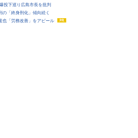
原爆投下巡り広島市長を批判
刑の「終身刑化」傾向続く
竜也「労務改善」をアピール