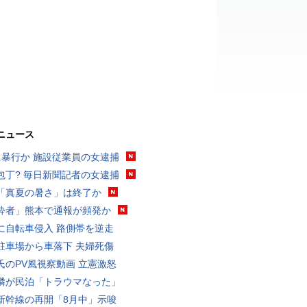
ニュース
に暴行か 施設従業員の女逮捕
包丁? 毎日新聞記者の女逮捕
「真夏の暑さ」は終了か
酔者」熊本で通報が頻発か
に自転車侵入 路側帯を逆走
駐車場から車落下 夫婦死傷
氏のPV風視察動画 立憲激怒
隣が民泊「トラウマなった」
新幹線の再開「8月中」示唆