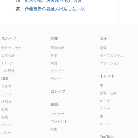
19.
広末が地上波復帰 今後に言及
20.
斉藤被告の妻証人出廷しない訳
スポーツ
芸能
女子
海外サッカー
芸能総合
恋愛
日本代表
音楽
ライフスタイル
Jリーグ
韓流
ファッション
プロ野球
グラビア
トレンド
MLB
テレビ
本
ゴルフ
ゴシップ
教育・仕事
テニス
からだ
格闘技
映画
マネー
競馬
レビュー
車
相撲
プレゼント
グルメ
バスケ
特集
バレー
YouTube