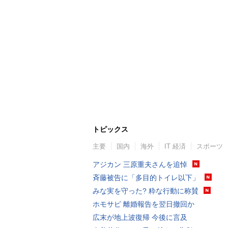
トピックス
主要
国内
海外
IT 経済
スポーツ
アジカン 三原重夫さんを追悼
斉藤被告に「多目的トイレ以下」
みな実を守った? 粋な行動に称賛
ホモサピ 離婚報告を翌日撤回か
広末が地上波復帰 今後に言及