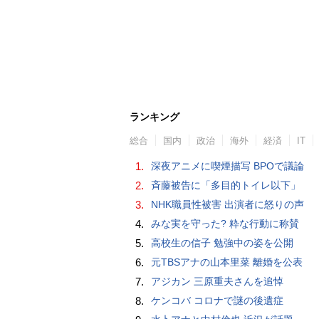
ランキング
総合
国内
政治
海外
経済
IT
1.
深夜アニメに喫煙描写 BPOで議論
2.
斉藤被告に「多目的トイレ以下」
3.
NHK職員性被害 出演者に怒りの声
4.
みな実を守った? 粋な行動に称賛
5.
高校生の信子 勉強中の姿を公開
6.
元TBSアナの山本里菜 離婚を公表
7.
アジカン 三原重夫さんを追悼
8.
ケンコバ コロナで謎の後遺症