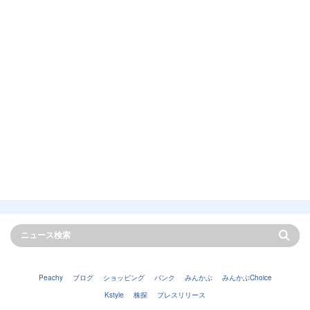
Peachy
ブログ
ショッピング
バンク
みんかぶ
みんかぶChoice
Kstyle
株探
プレスリリース