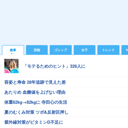
健康
芸能
ゴシップ
女子
トレンド
Y
「モテるためのヒント」326人に
容姿と寿命 28年追跡で見えた差
あたりめ 血糖値を上げない理由
体重62kg→82kgに 寺田心の生活
夏のむくみ対策 ツボ&反射区押し
紫外線対策がビタミンD不足に