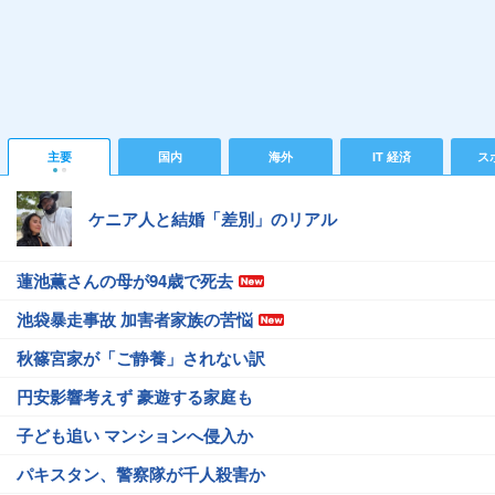
主要
国内
海外
IT 経済
ス
ケニア人と結婚「差別」のリアル
蓮池薫さんの母が94歳で死去
池袋暴走事故 加害者家族の苦悩
秋篠宮家が「ご静養」されない訳
円安影響考えず 豪遊する家庭も
子ども追い マンションへ侵入か
パキスタン、警察隊が千人殺害か