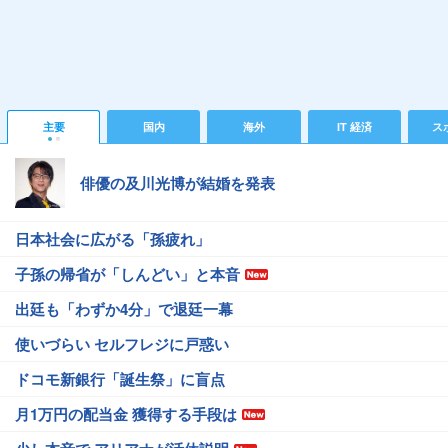
主要
国内
海外
IT 経済
ス
俳優の及川光博が結婚を発表
日本社会に広がる「孫疲れ」
子孫の帰省が「しんどい」と本音
出廷も「わずか4分」で退廷一幕
使いづらい セルフレジに戸惑い
ドコモ新銀行「誕生祭」に盲点
月1万円の配当金 獲得する手段は