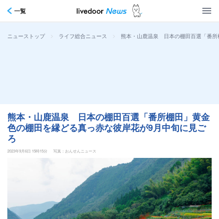
一覧
>
>
熊本・山鹿温泉 日本の棚田百選「番所
ニューストップ
ライフ総合ニュース
熊本・山鹿温泉 日本の棚田百選「番所棚田」黄金
色の棚田を縁どる真っ赤な彼岸花が9月中旬に見ご
ろ
2023年9月6日 15時15分
写真：おんせんニュース