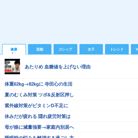
健康
芸能
ゴシップ
女子
トレンド
Y
あたりめ 血糖値を上げない理由
体重62kg→82kgに 寺田心の生活
夏のむくみ対策 ツボ&反射区押し
紫外線対策がビタミンD不足に
休みだが疲れる 隠れ疲労対策は
母が娘に減量強要→家庭内別居へ
睡眠時の悩みを解消する過ごし方