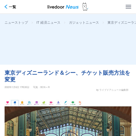
一覧
>
>
>
東京ディズニーラ
ニューストップ
IT 経済ニュース
ガジェットニュース
東京ディズニーランド＆シー、チケット販売方法を
変更
2022年1月6日 17時30分
写真：BCN＋R
by ライブドアニュース編集部