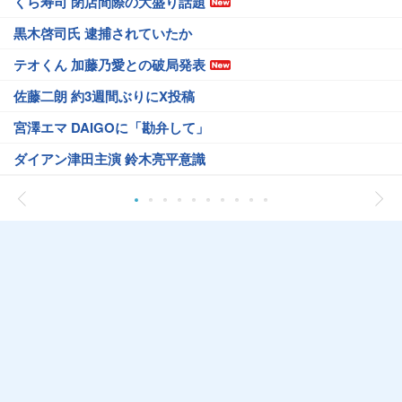
くら寿司 閉店間際の大盛り話題
黒木啓司氏 逮捕されていたか
テオくん 加藤乃愛との破局発表
佐藤二朗 約3週間ぶりにX投稿
宮澤エマ DAIGOに「勘弁して」
ダイアン津田主演 鈴木亮平意識