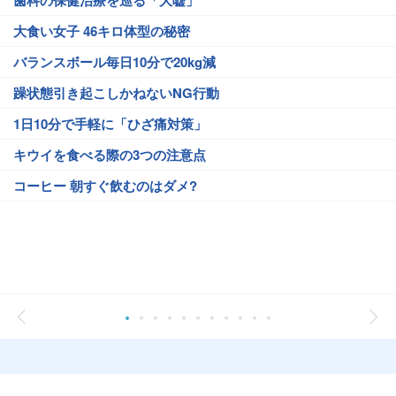
歯科の保健治療を巡る「大嘘」
大食い女子 46キロ体型の秘密
バランスボール毎日10分で20kg減
躁状態引き起こしかねないNG行動
1日10分で手軽に「ひざ痛対策」
キウイを食べる際の3つの注意点
コーヒー 朝すぐ飲むのはダメ?