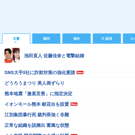
主要
国内
海外
IT 経済
ス
池田直人 佐藤佳奈と電撃結婚
SNS大手5社に詐欺対策の強化要請
どうろうまつり 美人画ずらり
熊本地震「激甚災害」に指定決定
イオンモール熊本 献花台を設置
江別集団暴行死 裁判長強く非難
正常な組織を誤摘出 重篤な状態