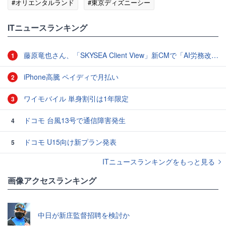
#オリエンタルランド
#東京ディズニーシー
#東京ディズニーランド
ITニュースランキング
藤原竜也さん、「SKYSEA Client View」新CMで「AI労務改善」をアピール 働き方をAIが分析したら「すぐに休んで」と言われる？
1
iPhone高騰 ペイディで月払い
2
ワイモバイル 単身割引は1年限定
3
ドコモ 台風13号で通信障害発生
4
ドコモ U15向け新プラン発表
5
ITニュースランキングをもっと見る
画像アクセスランキング
中日が新庄監督招聘を検討か