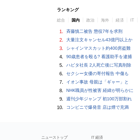
ランキング
総合
国内
政治
海外
経済
IT
1.
斉藤慎二被告 懲役7年を求刑
2.
大量注文キャンセル43億円以上か
3.
シャインマスカット約400房盗難
4.
90歳患者を殴る? 看護助手を逮捕
5.
ハビタ社長 2人死亡後に写真削除
6.
セクシー女優の寄付報告 中傷も
7.
イオン事故 母親は「ギャー」と
8.
NHK職員が性被害 経緯が明らかに
9.
週刊少年ジャンプ 初100万部割れ
10.
コンビニで爆発音 店は煙で充満
ニューストップ
IT 経済