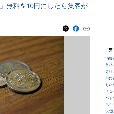
」無料を10円にしたら集客が
主要
消費
首相
寺社
川に
ちい
「女
パト
逃亡
BD