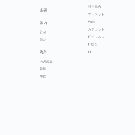
経済総合
主要
マーケット
Web
国内
ガジェット
社会
ITビジネス
政治
IT総合
海外
PR
海外総合
韓国
中国