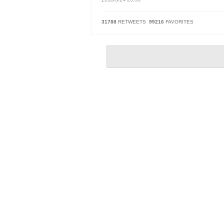
31788
RETWEETS
99216
FAVORITES