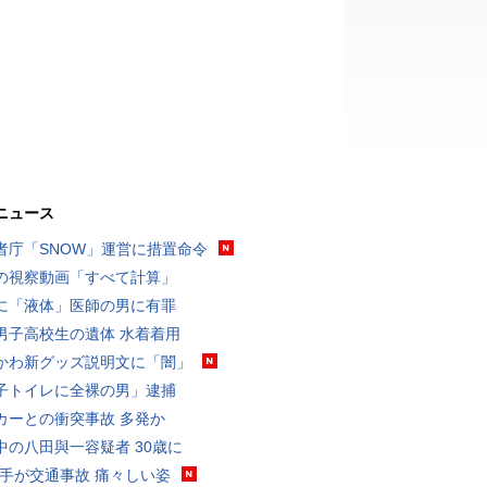
ニュース
者庁「SNOW」運営に措置命令
の視察動画「すべて計算」
に「液体」医師の男に有罪
男子高校生の遺体 水着着用
かわ新グッズ説明文に「闇」
子トイレに全裸の男」逮捕
カーとの衝突事故 多発か
中の八田與一容疑者 30歳に
選手が交通事故 痛々しい姿