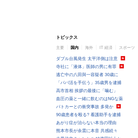
トピックス
主要
国内
海外
IT 経済
スポーツ
ダブル台風発生 太平洋側は注意
寺社に「液体」医師の男に有罪
逃亡中の八田與一容疑者 30歳に
「パパ活を手伝う」35歳男を逮捕
高市首相 挨拶の最後に「噛む」
血圧の薬と一緒に飲むのはNGな薬
パトカーとの衝突事故 多発か
90歳患者を殴る? 看護助手を逮捕
あがり症が治らない本当の理由
熊本市長が余震に本音 共感続々