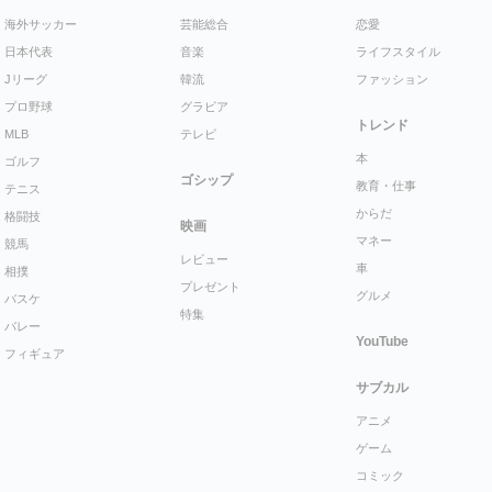
海外サッカー
芸能総合
恋愛
日本代表
音楽
ライフスタイル
Jリーグ
韓流
ファッション
プロ野球
グラビア
トレンド
MLB
テレビ
本
ゴルフ
ゴシップ
教育・仕事
テニス
からだ
格闘技
映画
マネー
競馬
レビュー
車
相撲
プレゼント
グルメ
バスケ
特集
バレー
YouTube
フィギュア
サブカル
アニメ
ゲーム
コミック