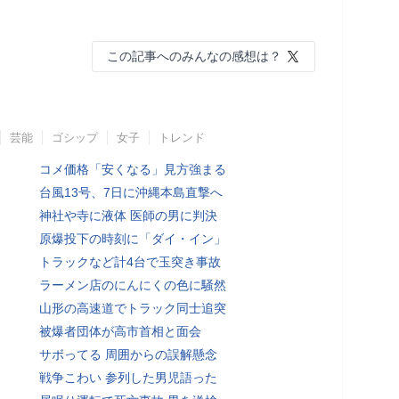
この記事へのみんなの感想は？
芸能
ゴシップ
女子
トレンド
コメ価格「安くなる」見方強まる
台風13号、7日に沖縄本島直撃へ
神社や寺に液体 医師の男に判決
原爆投下の時刻に「ダイ・イン」
トラックなど計4台で玉突き事故
ラーメン店のにんにくの色に騒然
山形の高速道でトラック同士追突
被爆者団体が高市首相と面会
サボってる 周囲からの誤解懸念
戦争こわい 参列した男児語った