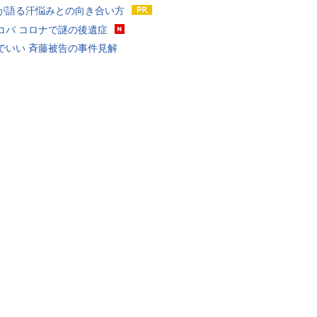
が語る汗悩みとの向き合い方
コバ コロナで謎の後遺症
でいい 斉藤被告の事件見解