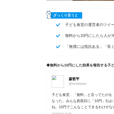
ざっくり言うと
子ども食堂の運営者のツイ
無料から10円にしたら人が
「無償には抵抗ある」「長
◆無料から10円にした効果を報告する子
森哲平
@moriteppei
子ども食堂、「無料」と言ってたのを
なった。みんな真面目に「10円」払
ね。10円でこんなことできるわけが
2018/8/24 20:36