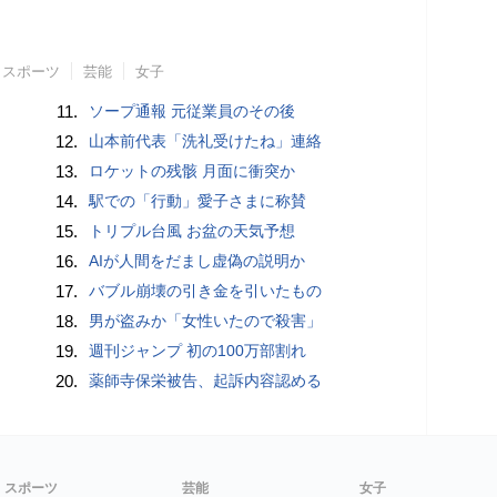
スポーツ
芸能
女子
11.
ソープ通報 元従業員のその後
12.
山本前代表「洗礼受けたね」連絡
13.
ロケットの残骸 月面に衝突か
14.
駅での「行動」愛子さまに称賛
15.
トリプル台風 お盆の天気予想
16.
AIが人間をだまし虚偽の説明か
17.
バブル崩壊の引き金を引いたもの
18.
男が盗みか「女性いたので殺害」
19.
週刊ジャンプ 初の100万部割れ
20.
薬師寺保栄被告、起訴内容認める
スポーツ
芸能
女子