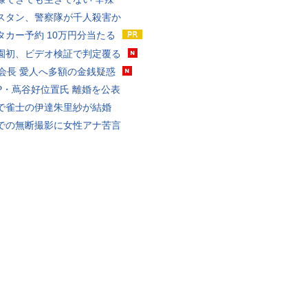
スタン、警察隊が千人殺害か
タカー予約 10万円分当たる
園初、ビデオ検証で判定覆る
FA会長 愛人へ多額の金銭疑惑
P・蔦谷好位置氏 離婚を公表
で雀士の伊達朱里紗が結婚
での無断撮影に女性アナ苦言