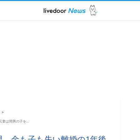
ス
>
元妻は間男の子を…
男、金も子も失い離婚の1年後