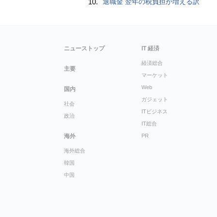
10.
退職金 翌年の税負担が増える訳
ニューストップ
IT 経済
経済総合
主要
マーケット
Web
国内
ガジェット
社会
ITビジネス
政治
IT総合
海外
PR
海外総合
韓国
中国