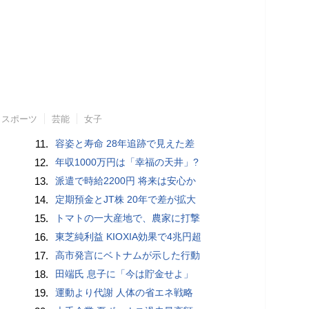
スポーツ
芸能
女子
11.
容姿と寿命 28年追跡で見えた差
12.
年収1000万円は「幸福の天井」?
13.
派遣で時給2200円 将来は安心か
14.
定期預金とJT株 20年で差が拡大
15.
トマトの一大産地で、農家に打撃
16.
東芝純利益 KIOXIA効果で4兆円超
17.
高市発言にベトナムが示した行動
18.
田端氏 息子に「今は貯金せよ」
19.
運動より代謝 人体の省エネ戦略