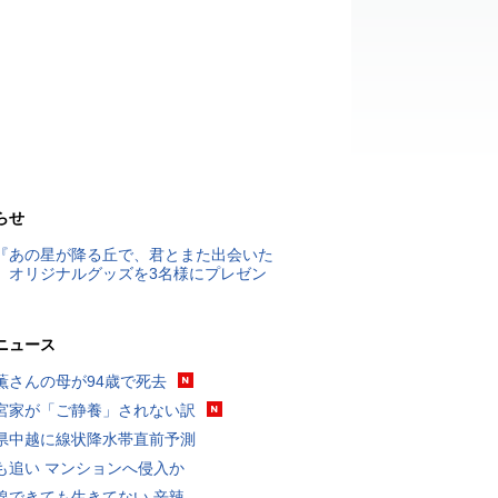
らせ
『あの星が降る丘で、君とまた出会いた
』オリジナルグッズを3名様にプレゼン
ニュース
薫さんの母が94歳で死去
宮家が「ご静養」されない訳
県中越に線状降水帯直前予測
も追い マンションへ侵入か
線できても生きてない 辛辣