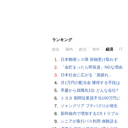
ランキング
総合
国内
政治
海外
経済
IT
1.
日本郵便シス障 荷物受け取れず
2.
「金貯まったら即投資」NGな理由
3.
日本社会に広がる「孫疲れ」
4.
月1万円の配当金 獲得する手段は
5.
早慶から就職先1位 どんな会社?
6.
トヨタ 期間従業員手当100万円に
7.
ジャングリア プチバズりが発生
8.
新幹線内で増加する2大トラブル
9.
シニアが夜行バス利用 体験語る