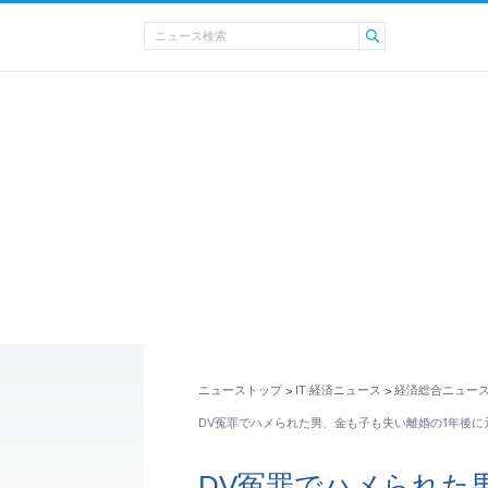
ニューストップ
IT 経済ニュース
経済総合ニュー
>
>
DV冤罪でハメられた男、金も子も失い離婚の1年後に
DV冤罪でハメられた