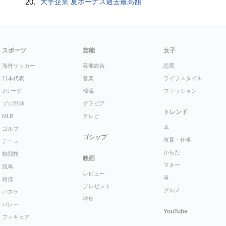
20.
大手企業 夏ボーナス過去最高額
スポーツ
芸能
女子
海外サッカー
芸能総合
恋愛
日本代表
音楽
ライフスタイル
Jリーグ
韓流
ファッション
プロ野球
グラビア
トレンド
MLB
テレビ
本
ゴルフ
ゴシップ
教育・仕事
テニス
からだ
格闘技
映画
マネー
競馬
レビュー
車
相撲
プレゼント
グルメ
バスケ
特集
バレー
YouTube
フィギュア