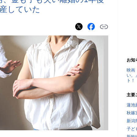
産していた
お知
映画
い。
ト！
主要
蓮池
秋篠
新潟
子ど
新幹