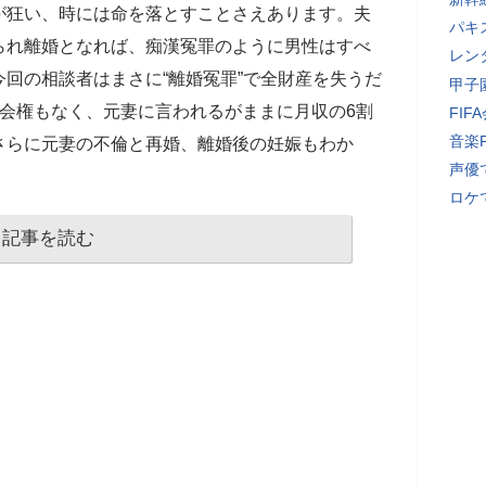
が狂い、時には命を落とすことさえあります。夫
パキ
られ離婚となれば、痴漢冤罪のように男性はすべ
レン
回の相談者はまさに“離婚冤罪”で全財産を失うだ
甲子
会権もなく、元妻に言われるがままに月収の6割
FI
音楽
さらに元妻の不倫と再婚、離婚後の妊娠もわか
声優
ロケ
記事を読む