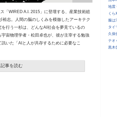
地震
WIRED A.I. 2015」に登壇する、産業技術総
くら
一杉裕志。人間の脳のしくみを模倣したアーキテク
服は
タイ
を行う一杉は、どんなAI社会を夢見ているの
久保
る宇宙物理学者・松田卓也が、彼が主宰する勉強
テオ
訊いた「AIと人が共存するために必要なこ
黒木
記事を読む