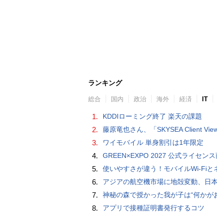
ランキング
総合
国内
政治
海外
経済
IT
1.
KDDIローミング終了 楽天の課題
2.
藤原竜也さん、「SKYSEA Client View」新CMで「AI労務改善」をアピール 働き方をAIが分析したら「すぐに休んで」と
3.
ワイモバイル 単身割引は1年限定
4.
GREEN×EXPO 2027 公式ライセンス商品！初の「トゥンクトゥンク」公式LINEスタンプ、販
5.
使いやすさが違う！モバイルWi-FiとネットHDD【PC-DIY 
6.
アジアの航空機市場に地殻変動、日本のサプライヤーに影
7.
神秘の森で授かった我が子は“何かがおかしい”『ナイトボーン -夜哭-』本編映像解禁 母の絶叫顔うちわが全国の劇場に［
8.
アプリで接種証明書発行するコツ