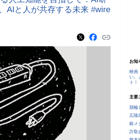
Iと人が共存する未来 #wire
お知
映画
い。
ト！
主要
脱輪
広陵
銀メ
詐取
熊本