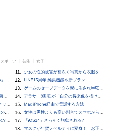
スポーツ
芸能
女子
11.
少女の性的被害が相次ぐ写真から衣服を剥ぎ取るAIポルノアプリ「ClothOff」の背後にいる人物とは？
言われる？
12.
LINE15周年 編集機能や新プラン
13.
ゲームのセーブデータを親に消され半狂乱になった少年
売開始
14.
アラサー8割強が「自分の将来像を描けない」。正社員の5人に1人が副業で収入。将来のために一番稼げる副業とは？
秋の陣】
15.
Mac iPhone経由で電話する方法
響も
16.
女性は男性よりも高い割合でスマホからポルノを見ていることが人気アダルトサイトの調査で判明
ホラー通信］
17.
「iOS14」さっそく脱獄される?
18.
マスクが年賀ノベルティに変身！ お正月特別パッケージの注文受付開始