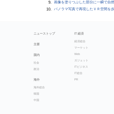
9.
画像を塗りつぶした部分に一瞬で自然な画像を補完する技術を早稲田大学の研究者
10.
パノラマ写真で再現したＶＲ空間を
ニューストップ
IT 経済
経済総合
主要
マーケット
Web
国内
ガジェット
社会
ITビジネス
政治
IT総合
海外
PR
海外総合
韓国
中国