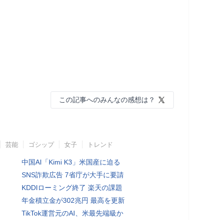
この記事へのみんなの感想は？
芸能
ゴシップ
女子
トレンド
中国AI「Kimi K3」米国産に迫る
SNS詐欺広告 7省庁が大手に要請
KDDIローミング終了 楽天の課題
年金積立金が302兆円 最高を更新
TikTok運営元のAI、米最先端級か