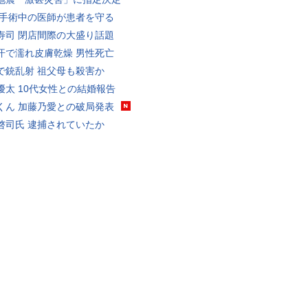
 手術中の医師が患者を守る
寿司 閉店間際の大盛り話題
汗で濡れ皮膚乾燥 男性死亡
で銃乱射 祖父母も殺害か
優太 10代女性との結婚報告
くん 加藤乃愛との破局発表
啓司氏 逮捕されていたか