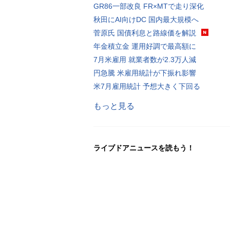
GR86一部改良 FR×MTで走り深化
秋田にAI向けDC 国内最大規模へ
菅原氏 国債利息と路線価を解説
年金積立金 運用好調で最高額に
7月米雇用 就業者数が2.3万人減
円急騰 米雇用統計が下振れ影響
米7月雇用統計 予想大きく下回る
もっと見る
ライブドアニュースを読もう！