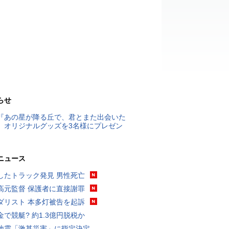
らせ
『あの星が降る丘で、君とまた出会いた
』オリジナルグッズを3名様にプレゼン
ニュース
したトラック発見 男性死亡
高元監督 保護者に直接謝罪
ダリスト 本多灯被告を起訴
金で競艇? 約1.3億円脱税か
地震「激甚災害」に指定決定