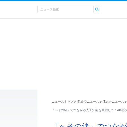
ニューストップ
IT 経済ニュース
IT総合ニュース
>
>
>
「へその緒」でつながる人工知能を目指して：AI研究
「へその緒」でつなが