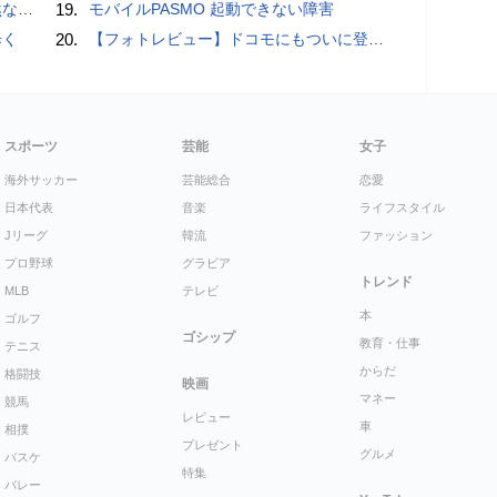
が開発
19.
モバイルPASMO 起動できない障害
歩く
20.
【フォトレビュー】ドコモにもついに登場！「サイクロイドスタイル」
スポーツ
芸能
女子
海外サッカー
芸能総合
恋愛
日本代表
音楽
ライフスタイル
Jリーグ
韓流
ファッション
プロ野球
グラビア
トレンド
MLB
テレビ
本
ゴルフ
ゴシップ
教育・仕事
テニス
からだ
格闘技
映画
マネー
競馬
レビュー
車
相撲
プレゼント
グルメ
バスケ
特集
バレー