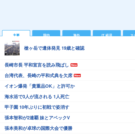
主要
国内
海外
IT 経済
ス
槍ヶ岳で遺体発見 19歳と確認
長崎市長 平和宣言を読み飛ばし
台湾代表、長崎の平和式典を欠席
イオン爆発「貴重品OK」と許可か
海水浴で3人が流される 1人死亡
甲子園 10年ぶりに初戦で姿消す
張本智和が2連覇 妹とアベックV
張本美和が卓球の国際大会で優勝