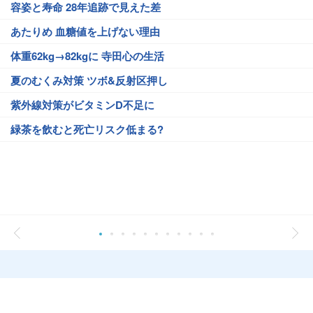
容姿と寿命 28年追跡で見えた差
あたりめ 血糖値を上げない理由
体重62kg→82kgに 寺田心の生活
夏のむくみ対策 ツボ&反射区押し
紫外線対策がビタミンD不足に
緑茶を飲むと死亡リスク低まる?