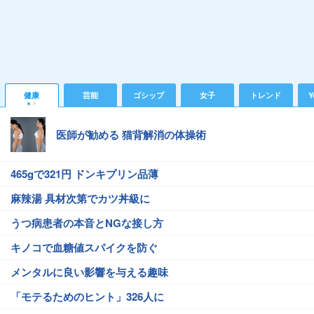
健康
芸能
ゴシップ
女子
トレンド
Y
医師が勧める 猫背解消の体操術
465gで321円 ドンキプリン品薄
麻辣湯 具材次第でカツ丼級に
うつ病患者の本音とNGな接し方
キノコで血糖値スパイクを防ぐ
メンタルに良い影響を与える趣味
「モテるためのヒント」326人に