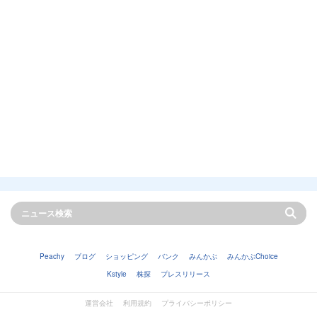
Peachy
ブログ
ショッピング
バンク
みんかぶ
みんかぶChoice
Kstyle
株探
プレスリリース
運営会社
利用規約
プライバシーポリシー