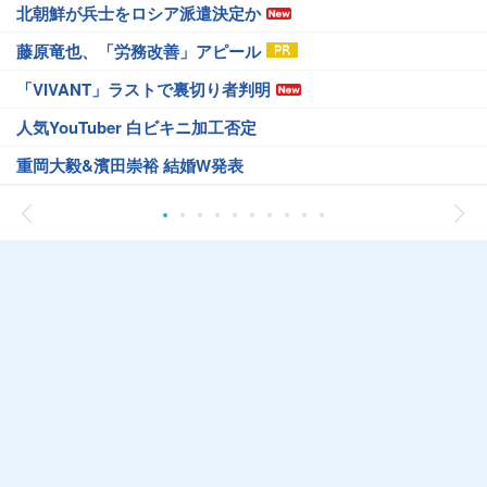
北朝鮮が兵士をロシア派遣決定か
藤原竜也、「労務改善」アピール
「VIVANT」ラストで裏切り者判明
人気YouTuber 白ビキニ加工否定
重岡大毅&濱田崇裕 結婚W発表