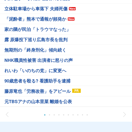
立体駐車場から車落下 夫婦死傷
「泥酔者」熊本で通報が頻発か
家の隣が民泊「トラウマなった」
露 原爆投下巡り広島市長を批判
無期刑の「終身刑化」傾向続く
NHK職員性被害 出演者に怒りの声
れいわ「いのちの党」に変更へ
90歳患者を殴る? 看護助手を逮捕
藤原竜也「労務改善」をアピール
元TBSアナの山本里菜 離婚を公表