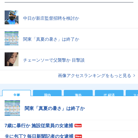
中日が新庄監督招聘を検討か
関東「真夏の暑さ」は終了か
チェーンソーで父襲撃か 目撃談
画像アクセスランキングをもっと見る
主要
国内
海外
IT 経済
ス
関東「真夏の暑さ」は終了か
7歳に暴行か 施設従業員の女逮捕
夫に包丁? 毎日新聞記者の女逮捕