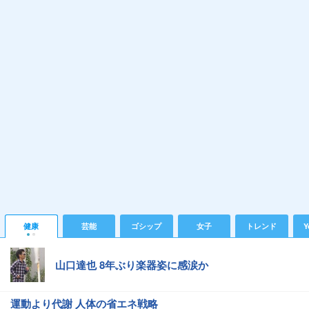
健康
芸能
ゴシップ
女子
トレンド
Y
山口達也 8年ぶり楽器姿に感涙か
運動より代謝 人体の省エネ戦略