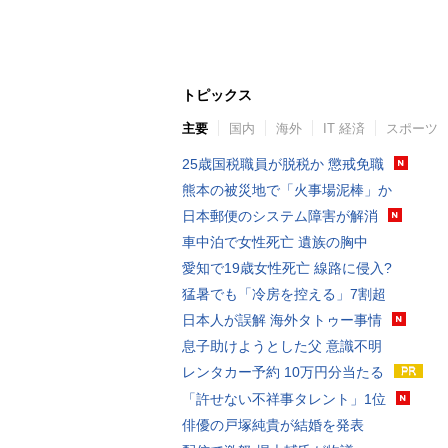
トピックス
主要
国内
海外
IT 経済
スポーツ
25歳国税職員が脱税か 懲戒免職
熊本の被災地で「火事場泥棒」か
日本郵便のシステム障害が解消
車中泊で女性死亡 遺族の胸中
愛知で19歳女性死亡 線路に侵入?
猛暑でも「冷房を控える」7割超
日本人が誤解 海外タトゥー事情
息子助けようとした父 意識不明
レンタカー予約 10万円分当たる
「許せない不祥事タレント」1位
俳優の戸塚純貴が結婚を発表