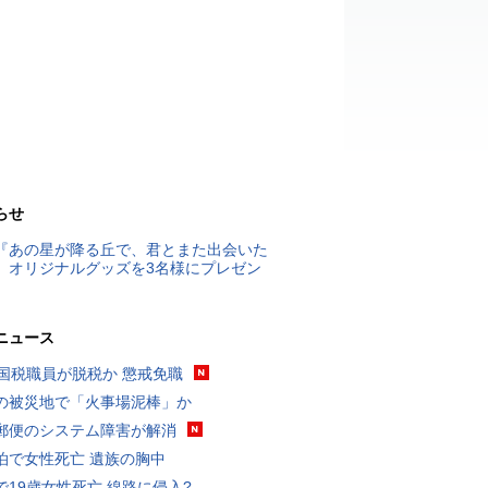
らせ
『あの星が降る丘で、君とまた出会いた
』オリジナルグッズを3名様にプレゼン
ニュース
歳国税職員が脱税か 懲戒免職
の被災地で「火事場泥棒」か
郵便のシステム障害が解消
泊で女性死亡 遺族の胸中
で19歳女性死亡 線路に侵入?