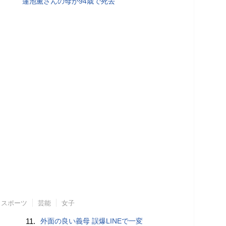
蓮池薫さんの母が94歳で死去
スポーツ
芸能
女子
11.
外面の良い義母 誤爆LINEで一変