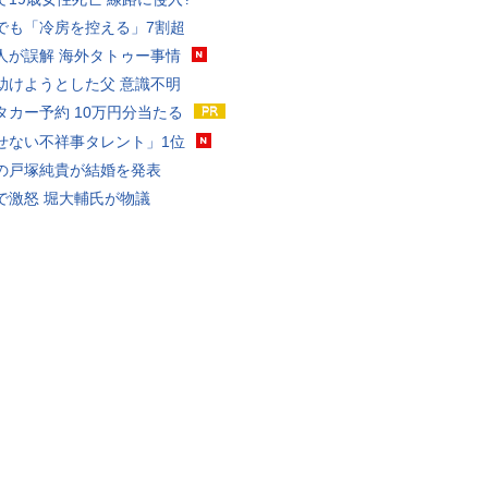
でも「冷房を控える」7割超
人が誤解 海外タトゥー事情
助けようとした父 意識不明
タカー予約 10万円分当たる
せない不祥事タレント」1位
の戸塚純貴が結婚を発表
で激怒 堀大輔氏が物議