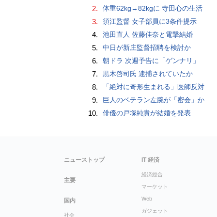
2.
体重62kg→82kgに 寺田心の生活
3.
須江監督 女子部員に3条件提示
4.
池田直人 佐藤佳奈と電撃結婚
5.
中日が新庄監督招聘を検討か
6.
朝ドラ 次週予告に「ゲンナリ」
7.
黒木啓司氏 逮捕されていたか
8.
「絶対に奇形生まれる」医師反対
9.
巨人のベテラン左腕が「密会」か
10.
俳優の戸塚純貴が結婚を発表
ニューストップ
IT 経済
経済総合
主要
マーケット
Web
国内
ガジェット
社会