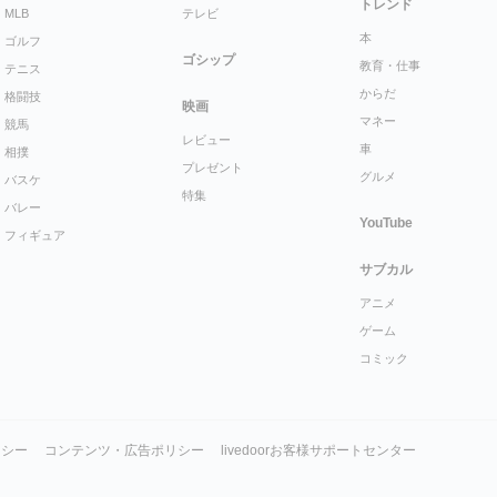
トレンド
MLB
テレビ
本
ゴルフ
ゴシップ
教育・仕事
テニス
からだ
格闘技
映画
マネー
競馬
レビュー
車
相撲
プレゼント
グルメ
バスケ
特集
バレー
YouTube
フィギュア
サブカル
アニメ
ゲーム
コミック
リシー
コンテンツ・広告ポリシー
livedoorお客様サポートセンター