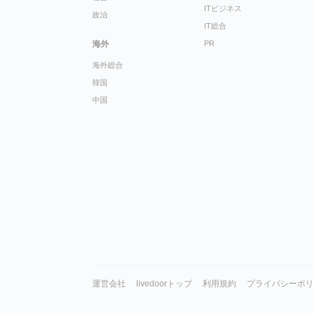
ITビジネス
政治
IT総合
海外
PR
海外総合
韓国
中国
運営会社
livedoorトップ
利用規約
プライバシーポ