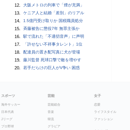
12.
大阪メトロの列車で「煙が充満」
13.
ケニア人と結婚「差別」のリアル
14.
1.5億円受け取りか 国税職員処分
15.
斉藤被告に懲役7年 無罪主張か
16.
駅で流れた「不適切音声」に声明
17.
「許せない不祥事タレント」1位
18.
配達員の置き配写真に犬が登場
19.
藤川監督 死球口撃で敵を増やす
20.
若手だらけの巨人がV争い 困惑
スポーツ
芸能
女子
海外サッカー
芸能総合
恋愛
日本代表
音楽
ライフスタイル
Jリーグ
韓流
ファッション
プロ野球
グラビア