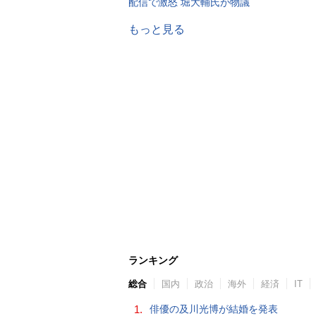
配信で激怒 堀大輔氏が物議
もっと見る
ランキング
総合
国内
政治
海外
経済
IT
1.
俳優の及川光博が結婚を発表