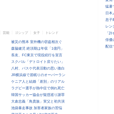
猛暑
日本
息子
レン
芸能
ゴシップ
女子
トレンド
「許
俳優
被災の熊本 室外機の窃盗相次ぐ
配信
森脇健児 絶頂期は年収「1億円」
長友、FC東京で現役続行を宣言
スクバル「デトロイト戻りたい」
八村、バスケ代表活動の思い激白
JR横浜線で居眠りのオーバーラン
ケニア人と結婚「差別」のリアル
ラグビー選手が熱中症で倒れ死亡
韓国サッカー協会が疑惑巡り謝罪
大倉忠義「鳥貴族」実父と初共演
池袋暴走事故 加害者家族の苦悩