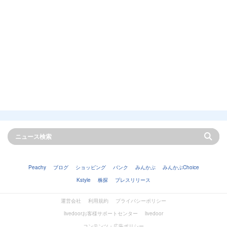
Peachy
ブログ
ショッピング
バンク
みんかぶ
みんかぶChoice
Kstyle
株探
プレスリリース
運営会社
利用規約
プライバシーポリシー
livedoorお客様サポートセンター
livedoor
コンテンツ・広告ポリシー