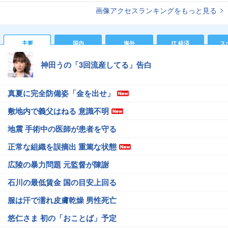
画像アクセスランキングをもっと見る
主要
国内
海外
IT 経済
ス
神田うの「3回流産してる」告白
真夏に完全防備姿「金を出せ」
敷地内で義父はねる 意識不明
地震 手術中の医師が患者を守る
正常な組織を誤摘出 重篤な状態
広陵の暴力問題 元監督が陳謝
石川の最低賃金 国の目安上回る
服は汗で濡れ皮膚乾燥 男性死亡
悠仁さま 初の「おことば」予定