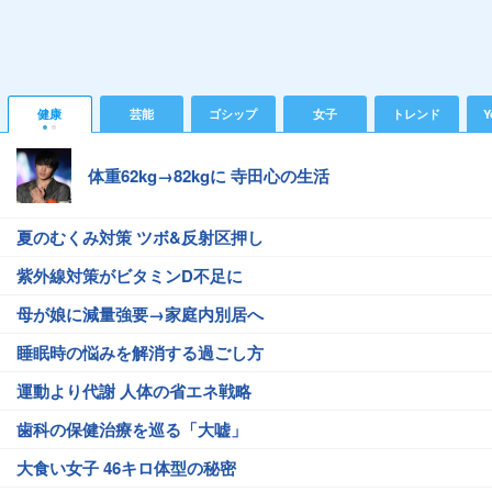
健康
芸能
ゴシップ
女子
トレンド
Y
体重62kg→82kgに 寺田心の生活
夏のむくみ対策 ツボ&反射区押し
紫外線対策がビタミンD不足に
母が娘に減量強要→家庭内別居へ
睡眠時の悩みを解消する過ごし方
運動より代謝 人体の省エネ戦略
歯科の保健治療を巡る「大嘘」
大食い女子 46キロ体型の秘密