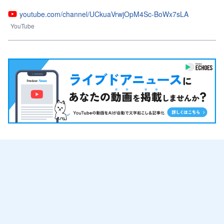
youtube.com/channel/UCkuaVrwjOpM4Sc-BoWx7sLA
YouTube