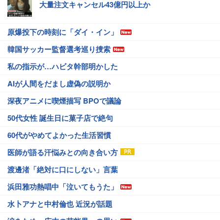
大量注文キャンセル43億円以上か
原爆投下の時刻に「ダイ・イン」
韓国サッカー監督選考巡り捜索
私の指示が…ハビタ幹部明かした
AIが人間をだまし虚偽の説明か
深夜アニメに喫煙描写 BPOで議論
50代女性 誕生日に菓子店で絶句
60代がやめてよかった生活習慣
医師が語る汗悩みとの向き合い方
渡邊渚「絶対に口にしない」言葉
浜田雅功熱唱中「泣いてもうた」
水卜アナと中村倫也 近況が話題