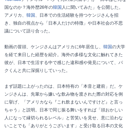
国なのか？海外歴26年の
韓国
人に聞いてみた」を公開した。
アメリカ、
韓国
、日本での生活経験を持つケンジさんを招
き、独自の視点から「日本人だけの特徴」や日本社会の不思
議について語り合った。
動画の冒頭、ケンジさんはアメリカに6年居住し、
韓国
の大学
を経て来日した経歴を紹介。海外の多様な文化に触れてきた
彼が、日本で生活する中で感じた違和感や発見について、パ
クくんと共に深掘りしていった。
まず話題に上がったのは、日本特有の「本音と建前」だ。ケ
ンジさんは、先輩から嫌いな飲み物を渡された際の対応を例
に挙げ、「アメリカなら『これ飲まないんですけど』と言っ
ちゃう」と説明。日本で同じ振る舞いをすれば「頭おかしい
人になって縁切られるレベル」と苦笑いを見せ、意に沿わな
いことでも「ありがとうございます」と受け取る日本の文化