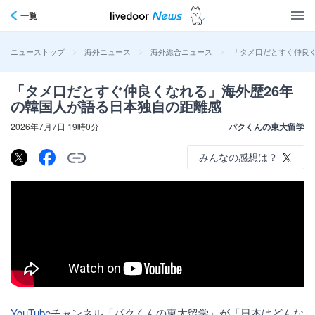
一覧
>
>
>
「タメ口だとすぐ仲良
ニューストップ
海外ニュース
海外総合ニュース
「タメ口だとすぐ仲良くなれる」海外歴26年
の韓国人が語る日本独自の距離感
2026年7月7日 19時0分
パクくんの東大留学
みんなの感想は？
YouTube
チャンネル「パクくんの東大留学」が「日本はどんな