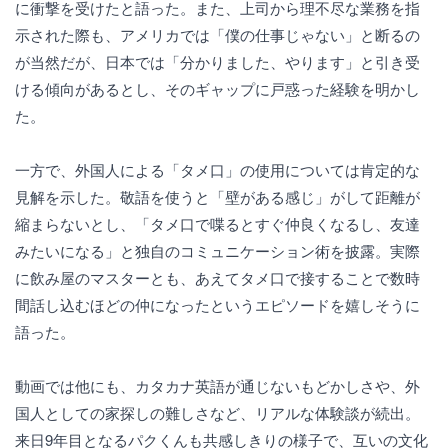
に衝撃を受けたと語った。また、上司から理不尽な業務を指
示された際も、アメリカでは「僕の仕事じゃない」と断るの
が当然だが、日本では「分かりました、やります」と引き受
ける傾向があるとし、そのギャップに戸惑った経験を明かし
た。
一方で、外国人による「タメ口」の使用については肯定的な
見解を示した。敬語を使うと「壁がある感じ」がして距離が
縮まらないとし、「タメ口で喋るとすぐ仲良くなるし、友達
みたいになる」と独自のコミュニケーション術を披露。実際
に飲み屋のマスターとも、あえてタメ口で接することで数時
間話し込むほどの仲になったというエピソードを嬉しそうに
語った。
動画では他にも、カタカナ英語が通じないもどかしさや、外
国人としての家探しの難しさなど、リアルな体験談が続出。
来日9年目となるパクくんも共感しきりの様子で、互いの文化