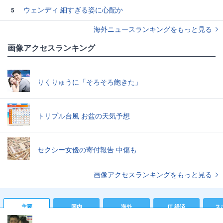
ウェンディ 細すぎる姿に心配か
5
海外ニュースランキングをもっと見る
画像アクセスランキング
りくりゅうに「そろそろ飽きた」
トリプル台風 お盆の天気予想
セクシー女優の寄付報告 中傷も
画像アクセスランキングをもっと見る
主要
国内
海外
IT 経済
ス