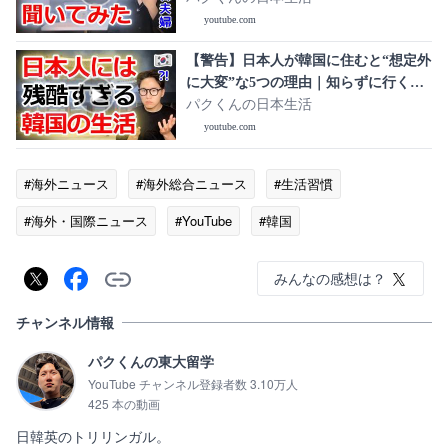
youtube.com
【警告】日本人が韓国に住むと“想定外
に大変”な5つの理由｜知らずに行くと
後悔します
パクくんの日本生活
youtube.com
#海外ニュース
#海外総合ニュース
#生活習慣
#海外・国際ニュース
#YouTube
#韓国
みんなの感想は？
チャンネル情報
パクくんの東大留学
YouTube チャンネル登録者数 3.10万人
425 本の動画
日韓英のトリリンガル。