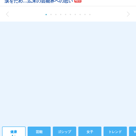
涙をため…広末の芸能界への思い
健康
芸能
ゴシップ
女子
トレンド
Y