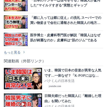
「日本のヤンキーは信号を守る」韓国人が驚愕
した“マイルドすぎる”実態とギャップ
「郷に入っては郷に従え」の洗礼 スーパーでの
買い物姿まで会社に通報された韓国人の地方生
活
医学博士・皮膚科専門医が解説「韓国人はなぜ
肌が綺麗なのか」皮膚科は“肌のジム”である
もっと見る
関連動画（外部リンク）
いま、韓国で日本の音楽が異常な人気
です…一体なぜ？「K-POPにはな
い“ある魅力”」に韓国人が言葉を失う3
パクくんの日本生活
つの理由
youtube.com
日韓夫婦だった韓国人に「離婚した理
由」を聞いてみた
パクくんの日本生活