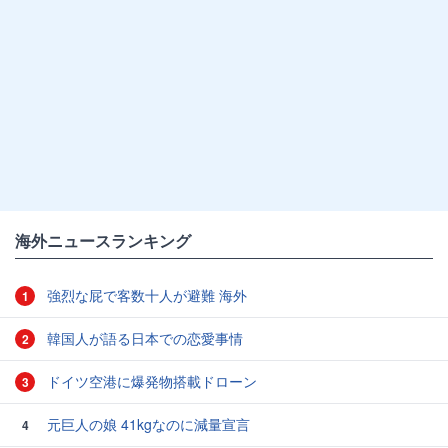
海外ニュースランキング
強烈な屁で客数十人が避難 海外
1
韓国人が語る日本での恋愛事情
2
ドイツ空港に爆発物搭載ドローン
3
元巨人の娘 41kgなのに減量宣言
4