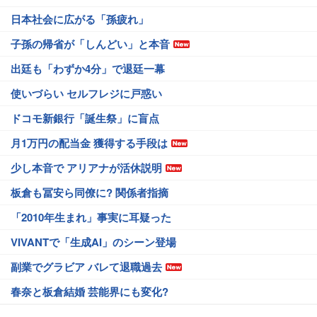
日本社会に広がる「孫疲れ」
子孫の帰省が「しんどい」と本音
出廷も「わずか4分」で退廷一幕
使いづらい セルフレジに戸惑い
ドコモ新銀行「誕生祭」に盲点
月1万円の配当金 獲得する手段は
少し本音で アリアナが活休説明
板倉も冨安ら同僚に? 関係者指摘
「2010年生まれ」事実に耳疑った
VIVANTで「生成AI」のシーン登場
副業でグラビア バレて退職過去
春奈と板倉結婚 芸能界にも変化?