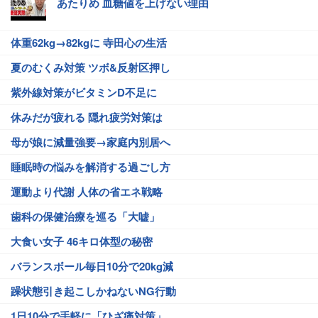
あたりめ 血糖値を上げない理由
体重62kg→82kgに 寺田心の生活
夏のむくみ対策 ツボ&反射区押し
紫外線対策がビタミンD不足に
休みだが疲れる 隠れ疲労対策は
母が娘に減量強要→家庭内別居へ
睡眠時の悩みを解消する過ごし方
運動より代謝 人体の省エネ戦略
歯科の保健治療を巡る「大嘘」
大食い女子 46キロ体型の秘密
バランスボール毎日10分で20kg減
躁状態引き起こしかねないNG行動
1日10分で手軽に「ひざ痛対策」