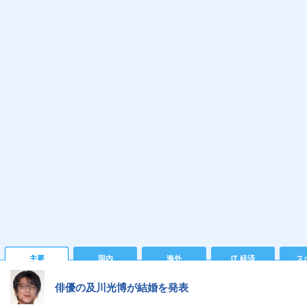
主要
国内
海外
IT 経済
ス
俳優の及川光博が結婚を発表