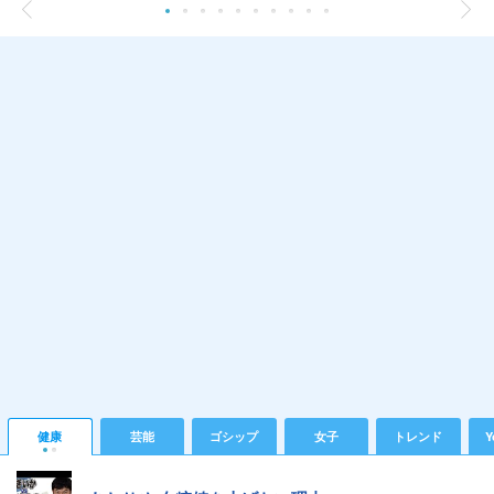
健康
芸能
ゴシップ
女子
トレンド
Y