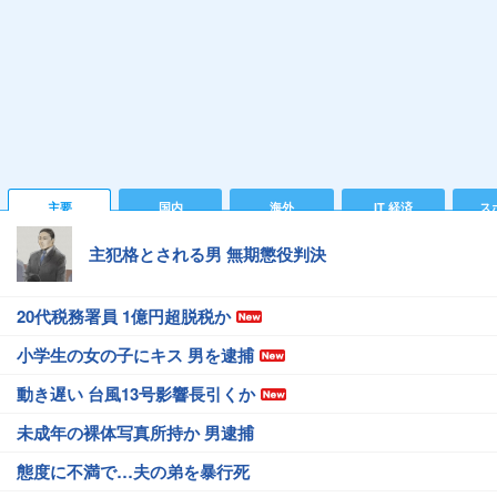
主要
国内
海外
IT 経済
ス
主犯格とされる男 無期懲役判決
20代税務署員 1億円超脱税か
小学生の女の子にキス 男を逮捕
動き遅い 台風13号影響長引くか
未成年の裸体写真所持か 男逮捕
態度に不満で…夫の弟を暴行死