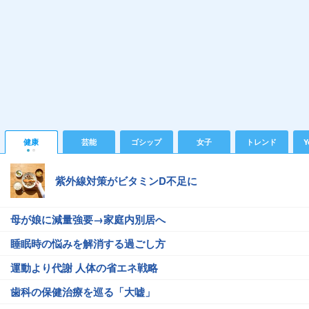
健康
芸能
ゴシップ
女子
トレンド
Y
紫外線対策がビタミンD不足に
母が娘に減量強要→家庭内別居へ
睡眠時の悩みを解消する過ごし方
運動より代謝 人体の省エネ戦略
歯科の保健治療を巡る「大嘘」