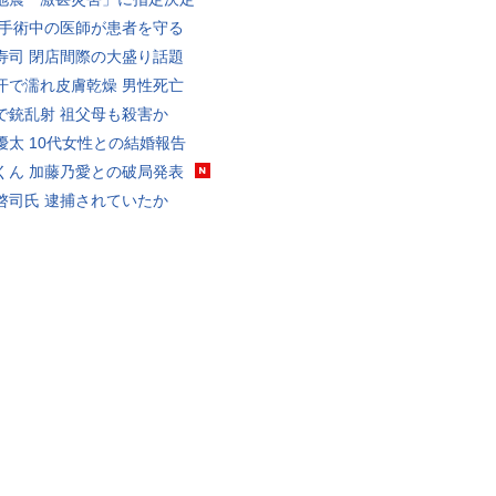
 手術中の医師が患者を守る
寿司 閉店間際の大盛り話題
汗で濡れ皮膚乾燥 男性死亡
で銃乱射 祖父母も殺害か
優太 10代女性との結婚報告
くん 加藤乃愛との破局発表
啓司氏 逮捕されていたか