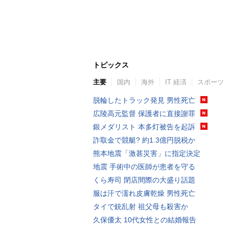
トピックス
主要
国内
海外
IT 経済
スポーツ
脱輪したトラック発見 男性死亡
広陵高元監督 保護者に直接謝罪
銀メダリスト 本多灯被告を起訴
詐取金で競艇? 約1.3億円脱税か
熊本地震「激甚災害」に指定決定
地震 手術中の医師が患者を守る
くら寿司 閉店間際の大盛り話題
服は汗で濡れ皮膚乾燥 男性死亡
タイで銃乱射 祖父母も殺害か
久保優太 10代女性との結婚報告