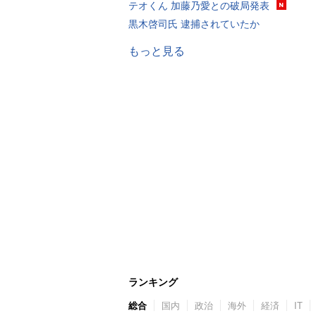
テオくん 加藤乃愛との破局発表
黒木啓司氏 逮捕されていたか
もっと見る
ランキング
総合
国内
政治
海外
経済
IT