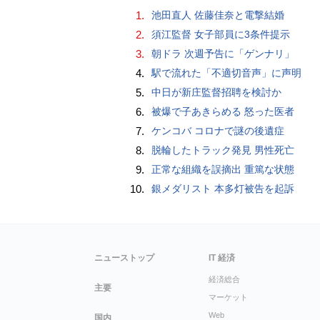
1.
池田直人 佐藤佳奈と電撃結婚
2.
須江監督 女子部員に3条件提示
3.
朝ドラ 次週予告に「ゲンナリ」
4.
駅で流れた「不適切音声」に声明
5.
中日が新庄監督招聘を検討か
6.
被爆で子あきらめる 怒った医者
7.
ケンコバ コロナで謎の後遺症
8.
脱輪したトラック発見 男性死亡
9.
正常な組織を誤摘出 重篤な状態
10.
銀メダリスト 本多灯被告を起訴
ニューストップ
IT 経済
経済総合
主要
マーケット
Web
国内