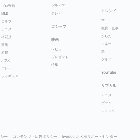
プロ野球
グラビア
トレンド
MLB
テレビ
本
ゴルフ
ゴシップ
教育・仕事
テニス
からだ
格闘技
映画
マネー
競馬
レビュー
車
相撲
プレゼント
グルメ
バスケ
特集
バレー
YouTube
フィギュア
サブカル
アニメ
ゲーム
コミック
リシー
コンテンツ・広告ポリシー
livedoorお客様サポートセンター