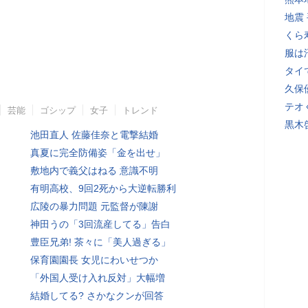
地震
くら
服は
タイ
久保
テオ
芸能
ゴシップ
女子
トレンド
黒木
池田直人 佐藤佳奈と電撃結婚
真夏に完全防備姿「金を出せ」
敷地内で義父はねる 意識不明
有明高校、9回2死から大逆転勝利
広陵の暴力問題 元監督が陳謝
神田うの「3回流産してる」告白
豊臣兄弟! 茶々に「美人過ぎる」
保育園園長 女児にわいせつか
「外国人受け入れ反対」大幅増
結婚してる? さかなクンが回答