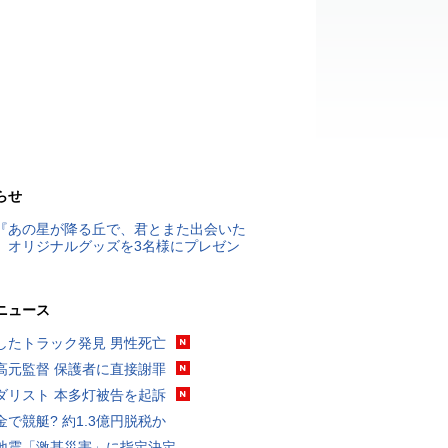
らせ
『あの星が降る丘で、君とまた出会いた
』オリジナルグッズを3名様にプレゼン
ニュース
したトラック発見 男性死亡
高元監督 保護者に直接謝罪
ダリスト 本多灯被告を起訴
金で競艇? 約1.3億円脱税か
地震「激甚災害」に指定決定