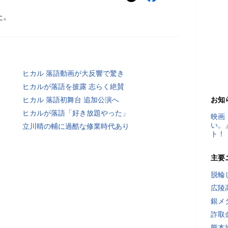
た。
ヒカル 落語動画が大反響で驚き
ヒカルが落語を披露 志らく絶賛
ヒカル 落語初舞台 追加公演へ
お知
ヒカルが落語「好き放題やった」
映画
い。
立川晴の輔に過酷な修業時代あり
ト！
主要
脱輪
広陵
銀メ
詐取
熊本