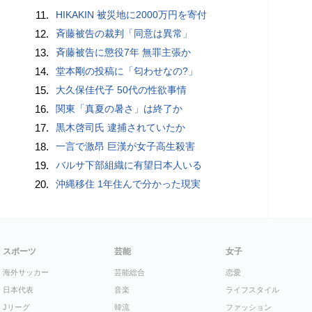
11.
HIKAKIN 被災地に2000万円を寄付
12.
斉藤被告の裁判「同意は異常」
13.
斉藤被告に懲役7年 無罪主張か
14.
堂本剛の投稿に「匂わせなの?」
15.
大久保佳代子 50代の性欲事情
16.
関東「真夏の暑さ」は終了か
17.
黒木啓司氏 逮捕されていたか
18.
一言で激昂 巨漢が女子高生殺害
19.
バルサ下部組織に有望日本人いる
20.
沖縄移住 1年住んで分かった現実
スポーツ
芸能
女子
海外サッカー
芸能総合
恋愛
日本代表
音楽
ライフスタイル
Jリーグ
韓流
ファッション