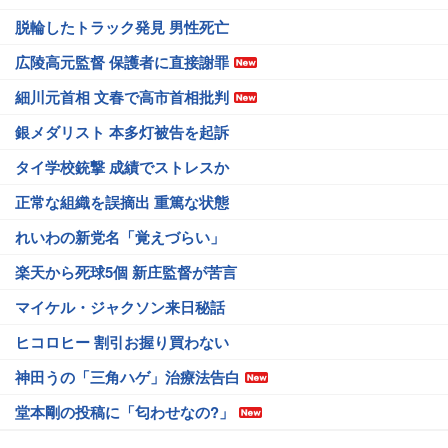
脱輪したトラック発見 男性死亡
広陵高元監督 保護者に直接謝罪
細川元首相 文春で高市首相批判
銀メダリスト 本多灯被告を起訴
タイ学校銃撃 成績でストレスか
正常な組織を誤摘出 重篤な状態
れいわの新党名「覚えづらい」
楽天から死球5個 新庄監督が苦言
マイケル・ジャクソン来日秘話
ヒコロヒー 割引お握り買わない
神田うの「三角ハゲ」治療法告白
堂本剛の投稿に「匂わせなの?」