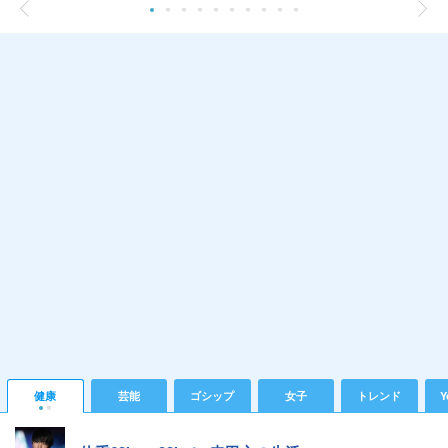
健康
芸能
ゴシップ
女子
トレンド
Y