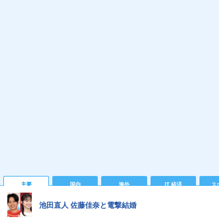
主要
国内
海外
IT 経済
ス
池田直人 佐藤佳奈と電撃結婚