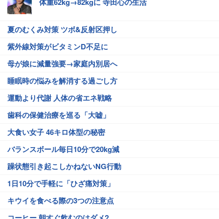
体重62kg→82kgに 寺田心の生活
夏のむくみ対策 ツボ&反射区押し
紫外線対策がビタミンD不足に
母が娘に減量強要→家庭内別居へ
睡眠時の悩みを解消する過ごし方
運動より代謝 人体の省エネ戦略
歯科の保健治療を巡る「大嘘」
大食い女子 46キロ体型の秘密
バランスボール毎日10分で20kg減
躁状態引き起こしかねないNG行動
1日10分で手軽に「ひざ痛対策」
キウイを食べる際の3つの注意点
コーヒー 朝すぐ飲むのはダメ?