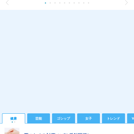
健康
芸能
ゴシップ
女子
トレンド
Y