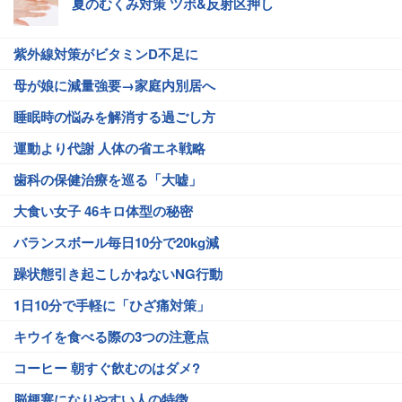
夏のむくみ対策 ツボ&反射区押し
紫外線対策がビタミンD不足に
母が娘に減量強要→家庭内別居へ
睡眠時の悩みを解消する過ごし方
運動より代謝 人体の省エネ戦略
歯科の保健治療を巡る「大嘘」
大食い女子 46キロ体型の秘密
バランスボール毎日10分で20kg減
躁状態引き起こしかねないNG行動
1日10分で手軽に「ひざ痛対策」
キウイを食べる際の3つの注意点
コーヒー 朝すぐ飲むのはダメ?
脳梗塞になりやすい人の特徴