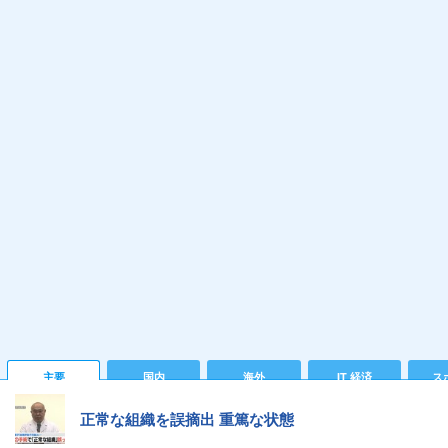
主要
国内
海外
IT 経済
ス
正常な組織を誤摘出 重篤な状態