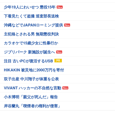
少年19人にわいせつ 懲役15年
下着見たくて盗撮 巡査部長送検
沖縄などでJAPANローミング提供
主犯格とされる男 無期懲役判決
カラオケで15歳少女に性暴行か
ジブリパーク 新施設が誕生へ
注目 古いPCが復活するUSB
HIKAKIN 被災地に2000万円を寄付
双子出産 中川翔子が体重を公表
VIVANT ハッカーの不自然な言動
小木博明「親父が死んだ」報告
岸谷蘭丸「喫煙者の権利が侵害」