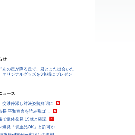
らせ
『あの星が降る丘で、君とまた出会いた
』オリジナルグッズを3名様にプレゼン
ニュース
、交渉停滞し対決姿勢鮮明に
市長 平和宣言を読み飛ばし
岳で遺体発見 19歳と確認
ン爆発「貴重品OK」と許可か
東海夜行列車が一夜限りの復刻