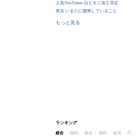
人気YouTuber 白ビキニ加工否定
有吉 いまだに後悔していること
もっと見る
ランキング
総合
国内
政治
海外
経済
IT