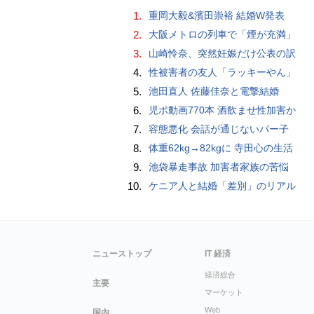
1.
重岡大毅&濱田崇裕 結婚W発表
2.
大阪メトロの列車で「煙が充満」
3.
山崎怜奈、突然妊娠だけ公表の訳
4.
性被害者の友人「ラッキーやん」
5.
池田直人 佐藤佳奈と電撃結婚
6.
児ポ動画770本 酒飲ませ性加害か
7.
容態悪化 会話が通じないパー子
8.
体重62kg→82kgに 寺田心の生活
9.
池袋暴走事故 加害者家族の苦悩
10.
ケニア人と結婚「差別」のリアル
ニューストップ
IT 経済
経済総合
主要
マーケット
Web
国内