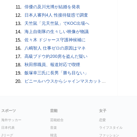
11.
俳優の及川光博が結婚を発表
12.
日本人審判4人 性接待疑惑で調査
13.
天竺鼠「元天竺鼠」でKOC出場へ
14.
海上自衛隊の生々しい映像が物議
15.
佐々木 ドジャース守護神候補に
16.
八嶋智人 仕事ゼロの原因はマネ
17.
高級ブドウ約200房を盗んだ疑い
18.
秋田県職員、報道対応で喫煙
19.
飯塚幸三氏に長男「勝ち目ない」
20.
ビニールハウスからシャインマスカット約200房を盗んだ疑い ネットで販売か 無職の男（42）逮捕 岡山県警
スポーツ
芸能
女子
海外サッカー
芸能総合
恋愛
日本代表
音楽
ライフスタイル
Jリーグ
韓流
ファッション