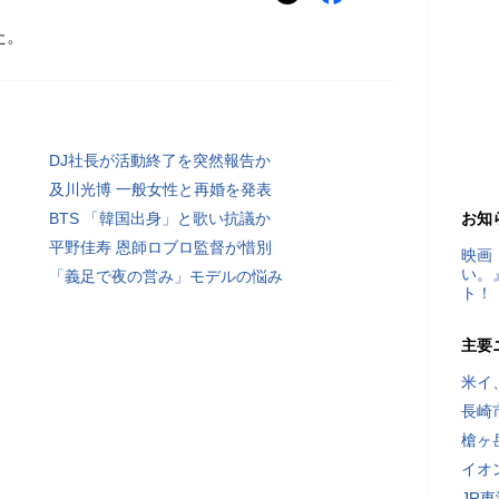
た。
DJ社長が活動終了を突然報告か
及川光博 一般女性と再婚を発表
BTS 「韓国出身」と歌い抗議か
お知
平野佳寿 恩師ロブロ監督が惜別
映画
い。
「義足で夜の営み」モデルの悩み
ト！
主要
米イ
長崎
槍ヶ
イオ
JR