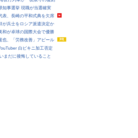
県知事選挙 現職が当選確実
代表、長崎の平和式典を欠席
鮮が兵士をロシア派遣決定か
美和が卓球の国際大会で優勝
竜也、「労務改善」アピール
ouTuber 白ビキニ加工否定
 いまだに後悔していること