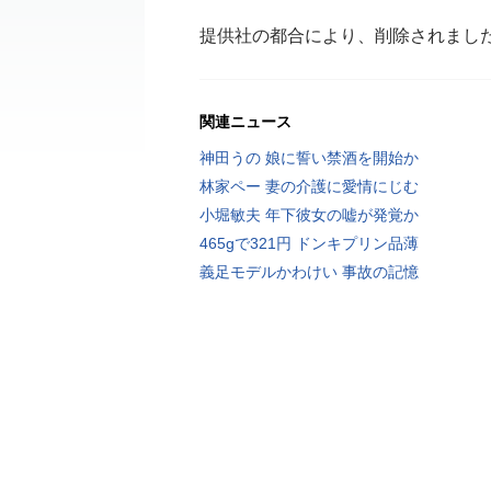
提供社の都合により、削除されまし
関連ニュース
神田うの 娘に誓い禁酒を開始か
林家ペー 妻の介護に愛情にじむ
小堀敏夫 年下彼女の嘘が発覚か
465gで321円 ドンキプリン品薄
義足モデルかわけい 事故の記憶