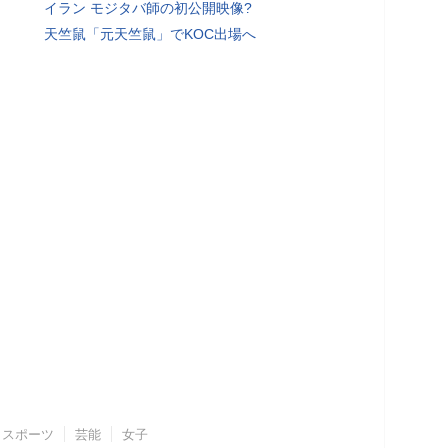
イラン モジタバ師の初公開映像?
天竺鼠「元天竺鼠」でKOC出場へ
スポーツ
芸能
女子