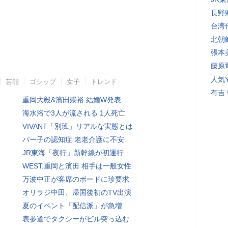
長野
台湾
北朝
張本
藤原
人気Y
芸能
ゴシップ
女子
トレンド
有吉
重岡大毅&濱田崇裕 結婚W発表
海水浴で3人が流される 1人死亡
VIVANT「別班」リアルな実態とは
パー子の認知症 老老介護に不安
JR東海「夜行」新幹線が初運行
WEST.重岡と濱田 相手は一般女性
万波中正が客席のボードに珍要求
オリラジ中田、帰国後初のTV出演
夏のイベント「配信派」が急増
表参道でタクシーがビル突っ込む