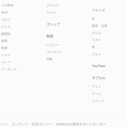
プロ野球
グラビア
トレンド
MLB
テレビ
本
ゴルフ
ゴシップ
教育・仕事
テニス
からだ
格闘技
映画
マネー
競馬
レビュー
車
相撲
プレゼント
グルメ
バスケ
特集
バレー
YouTube
フィギュア
サブカル
アニメ
ゲーム
コミック
リシー
コンテンツ・広告ポリシー
livedoorお客様サポートセンター