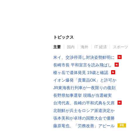
トピックス
主要
国内
海外
IT 経済
スポーツ
米イ、交渉停滞し対決姿勢鮮明に
長崎市長 平和宣言を読み飛ばし
槍ヶ岳で遺体発見 19歳と確認
イオン爆発「貴重品OK」と許可か
JR東海夜行列車が一夜限りの復刻
長野県知事選挙 現職が当選確実
台湾代表、長崎の平和式典を欠席
北朝鮮が兵士をロシア派遣決定か
張本美和が卓球の国際大会で優勝
藤原竜也、「労務改善」アピール