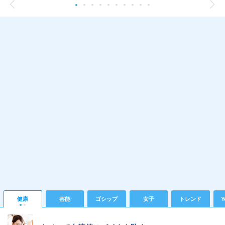
健康
芸能
ゴシップ
女子
トレンド
Y