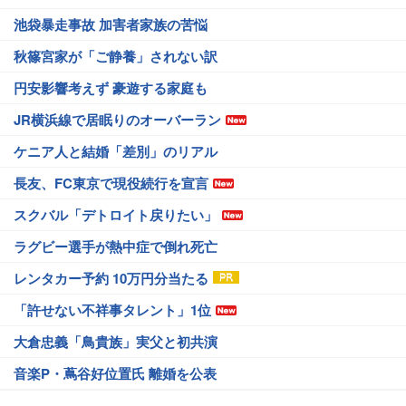
池袋暴走事故 加害者家族の苦悩
秋篠宮家が「ご静養」されない訳
円安影響考えず 豪遊する家庭も
JR横浜線で居眠りのオーバーラン
ケニア人と結婚「差別」のリアル
長友、FC東京で現役続行を宣言
スクバル「デトロイト戻りたい」
ラグビー選手が熱中症で倒れ死亡
レンタカー予約 10万円分当たる
「許せない不祥事タレント」1位
大倉忠義「鳥貴族」実父と初共演
音楽P・蔦谷好位置氏 離婚を公表