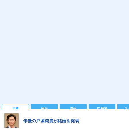
主要
国内
海外
IT 経済
ス
俳優の戸塚純貴が結婚を発表