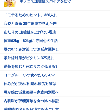
キノコで血糖値スパイクを防ぐ
「モテるためのヒント」326人に
容姿と寿命 28年追跡で見えた差
あたりめ 血糖値を上げない理由
体重62kg→82kgに 寺田心の生活
夏のむくみ対策 ツボ&反射区押し
紫外線対策がビタミンD不足に
緑茶を飲むと死亡リスク低まる?
ヨーグルト いつ食べたらいい?
休みだが疲れる 隠れ疲労対策は
母が娘に減量強要→家庭内別居へ
内科医が低糖質麺を食べ比べ検証
睡眠時の悩みを解消する過ごし方