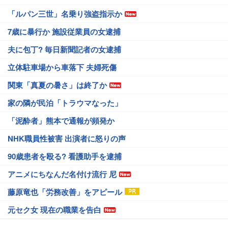
「ルパン三世」名乗り強盗指示か
7歳に暴行か 施設従業員の女逮捕
夫に包丁? 毎日新聞記者の女逮捕
立体駐車場から車落下 夫婦死傷
関東「真夏の暑さ」は終了か
家の隣が民泊「トラウマなった」
「泥酔者」熊本で通報が頻発か
NHK職員性被害 出演者に怒りの声
90歳患者を殴る? 看護助手を逮捕
アニメにちなんだ名付け流行 尼
藤原竜也「労務改善」をアピール
元セク女 現在の職業を告白