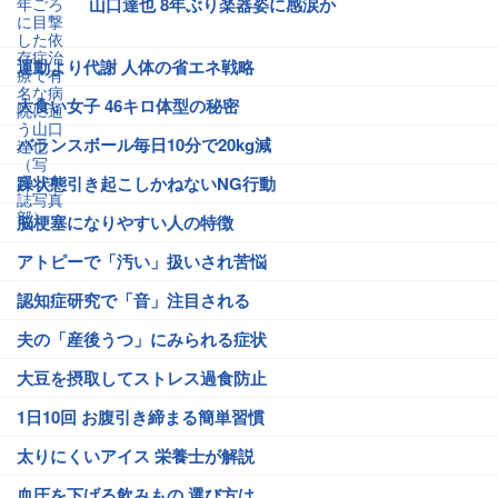
山口達也 8年ぶり楽器姿に感涙か
運動より代謝 人体の省エネ戦略
大食い女子 46キロ体型の秘密
バランスボール毎日10分で20kg減
躁状態引き起こしかねないNG行動
脳梗塞になりやすい人の特徴
アトピーで「汚い」扱いされ苦悩
認知症研究で「音」注目される
夫の「産後うつ」にみられる症状
大豆を摂取してストレス過食防止
1日10回 お腹引き締まる簡単習慣
太りにくいアイス 栄養士が解説
血圧を下げる飲みもの 選び方は