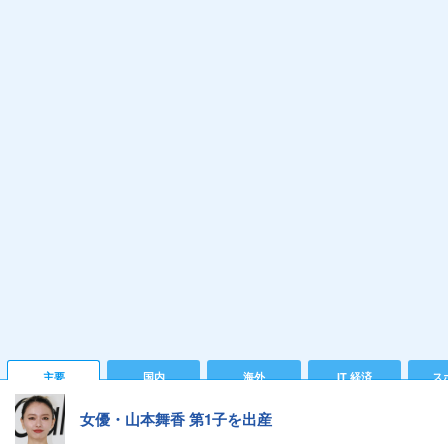
主要
国内
海外
IT 経済
ス
女優・山本舞香 第1子を出産