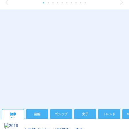
健康
芸能
ゴシップ
女子
トレンド
Y