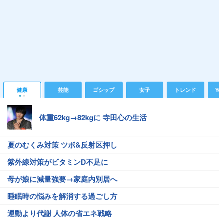
健康
芸能
ゴシップ
女子
トレンド
Y
体重62kg→82kgに 寺田心の生活
夏のむくみ対策 ツボ&反射区押し
紫外線対策がビタミンD不足に
母が娘に減量強要→家庭内別居へ
睡眠時の悩みを解消する過ごし方
運動より代謝 人体の省エネ戦略