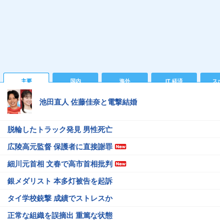
主要
国内
海外
IT 経済
ス
池田直人 佐藤佳奈と電撃結婚
脱輪したトラック発見 男性死亡
広陵高元監督 保護者に直接謝罪
細川元首相 文春で高市首相批判
銀メダリスト 本多灯被告を起訴
タイ学校銃撃 成績でストレスか
正常な組織を誤摘出 重篤な状態