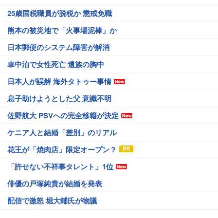
25歳国税職員が脱税か 懲戒免職
熊本の被災地で「火事場泥棒」か
日本郵便のシステム障害が解消
車中泊で女性死亡 遺族の胸中
日本人が誤解 海外タトゥー事情
息子助けようとした父 意識不明
佐野航大 PSVへの完全移籍が決定
ケニア人と結婚「差別」のリアル
花王が「焼肉店」限定オープン？
「許せない不祥事タレント」1位
俳優の戸塚純貴が結婚を発表
配信で激怒 堀大輔氏が物議