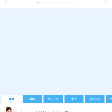
健康
芸能
ゴシップ
女子
トレンド
Y