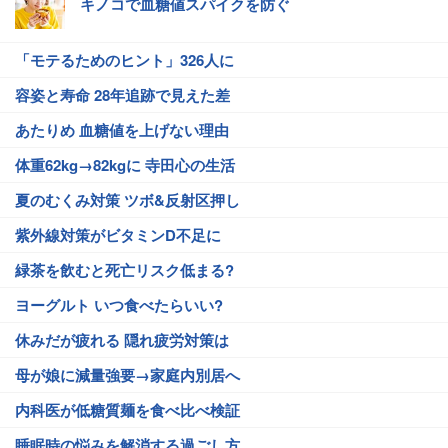
キノコで血糖値スパイクを防ぐ
「モテるためのヒント」326人に
容姿と寿命 28年追跡で見えた差
あたりめ 血糖値を上げない理由
体重62kg→82kgに 寺田心の生活
夏のむくみ対策 ツボ&反射区押し
紫外線対策がビタミンD不足に
緑茶を飲むと死亡リスク低まる?
ヨーグルト いつ食べたらいい?
休みだが疲れる 隠れ疲労対策は
母が娘に減量強要→家庭内別居へ
内科医が低糖質麺を食べ比べ検証
睡眠時の悩みを解消する過ごし方