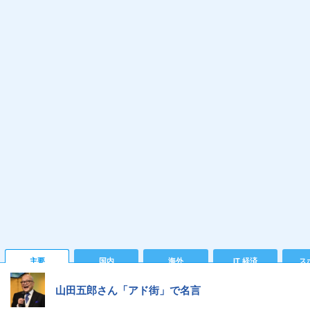
主要
国内
海外
IT 経済
ス
山田五郎さん「アド街」で名言