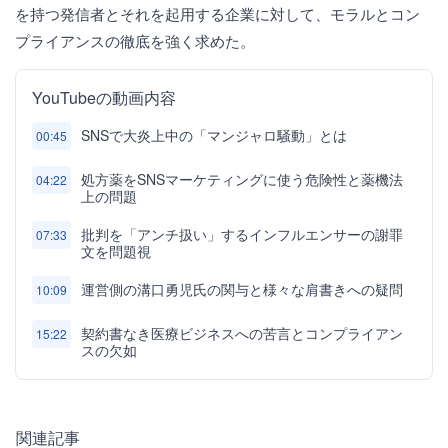
を持つ発信者とそれを起用する企業に対して、モラルとコン
プライアンスの徹底を強く求めた。
YouTubeの動画内容
SNSで大炎上中の「マンジャロ騒動」とは
00:45
処方薬をSNSマーケティングに使う危険性と薬機法
04:22
上の問題
批判を「アンチ扱い」するインフルエンサーの謝罪
07:33
文を問題視
運営側の溝口勇児氏の関与と様々な肩書きへの疑問
10:09
契約書なき医療ビジネスへの苦言とコンプライアン
15:22
スの欠如
関連記事