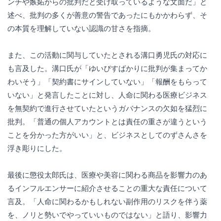
ンチや嫉妬からの批判だと受け取っているような文面だ」と
述べ、批判の多くが善意の警告であったにもかかわらず、そ
の本質を理解していない認識の甘さを指摘。
また、この活動に関与していたとされる溝口勇児氏の対応に
も言及した。溝口氏が「ゆいぴすばかりに批判が集まってか
わいそう」「契約書にサインしていない」「報酬をもらって
いない」と発言したことに対し、人命に関わる医療ビジネス
を無契約で進行させていたというガバナンスの欠如を猛烈に
批判。「普通の個人アカウントとは責任の重さが違うという
ことを分かった方がいい」と、ビジネスとしてのずさんさを
浮き彫りにした。
最後に懲役太郎氏は、医療や美容に関わる商品を影響力のあ
るインフルエンサーに紹介させることの重大な責任について
言及。「人命に関わるかもしれない副作用のリスクを伴う薬
を、ノリと勢いでやっていいものではない」と語り、影響力