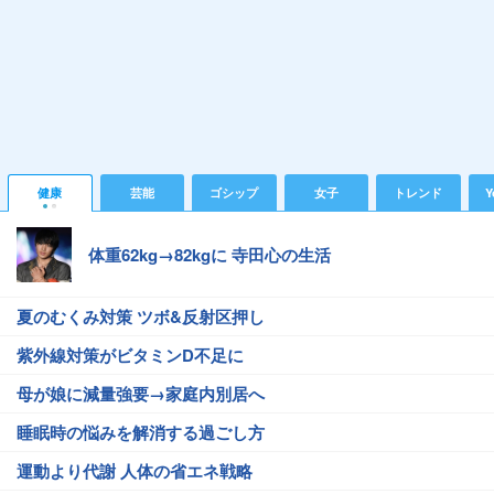
健康
芸能
ゴシップ
女子
トレンド
Y
体重62kg→82kgに 寺田心の生活
夏のむくみ対策 ツボ&反射区押し
紫外線対策がビタミンD不足に
母が娘に減量強要→家庭内別居へ
睡眠時の悩みを解消する過ごし方
運動より代謝 人体の省エネ戦略