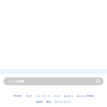
Peachy
ブログ
ショッピング
バンク
みんかぶ
みんかぶChoice
Kstyle
株探
プレスリリース