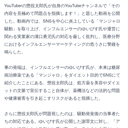
YouTuberの懲役太郎氏が自身のYouTubeチャンネルで「その
内容を見極めて問題点を指摘します！」と題した動画を公開
した。動画内では、SNSを中心に炎上している「マンジャロ
騒動」を取り上げ、インフルエンサーのゆいぴす氏や運営に
関わる実業家の溝口勇児氏の対応を厳しく批判し、医療分野
におけるインフルエンサーマーケティングの危うさに警鐘を
鳴らした。
事の発端は、インフルエンサーのゆいぴす氏が、本来は糖尿
病治療薬である「マンジャロ」をダイエット目的でSNSにて
紹介したことにある。懲役太郎氏は、処方薬を美容やダイエ
ットの文脈で宣伝すること自体が、薬機法などの法的な問題
や健康被害を引き起こすリスクがあると指摘した。
さらに懲役太郎氏が問題視したのは、騒動発覚後の当事者た
ちの対応である。ゆいぴす氏が公開した謝罪文に対し、「ア