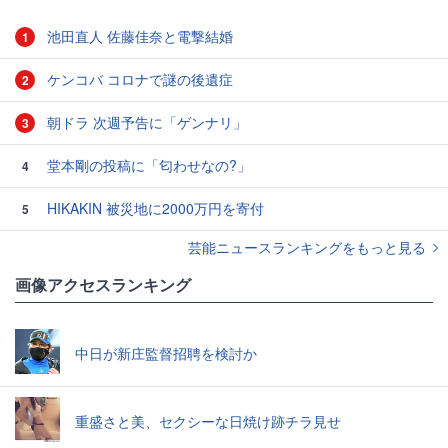
池田直人 佐藤佳奈と電撃結婚
1
ケンコバ コロナで謎の後遺症
2
朝ドラ 次週予告に「ゲンナリ」
3
堂本剛の投稿に「匂わせなの?」
4
HIKAKIN 被災地に2000万円を寄付
5
芸能ニュースランキングをもっと見る
画像アクセスランキング
中日が新庄監督招聘を検討か
重盛さと美、セクシーな日焼け跡チラ見せ