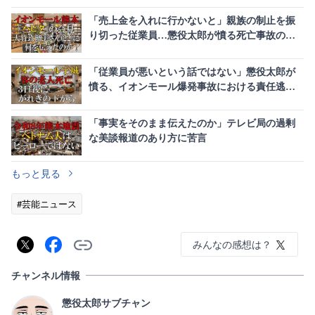
「売上金を入れに行かないと」親族の制止を振
り切った従業員…懲役太郎が憤る死亡事故の不
可解な指示
「従業員が悪いという話ではない」懲役太郎が
憤る、イオンモール爆発事故における責任逃れ
の闇
「事実をそのまま伝えたのか」テレビ局の過剰
な美談報道のあり方に苦言
もっと見る
#芸能ニュース
みんなの感想は？
チャンネル情報
懲役太郎サブチャン