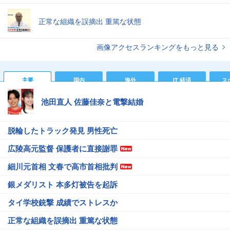
正常な組織を誤摘出 重篤な状態
画像アクセスランキングをもっと見る
主要
国内
海外
IT 経済
ス
池田直人 佐藤佳奈と電撃結婚
脱輪したトラック発見 男性死亡
広陵高元監督 保護者に直接謝罪
細川元首相 文春で高市首相批判
銀メダリスト 本多灯被告を起訴
タイ学校銃撃 成績でストレスか
正常な組織を誤摘出 重篤な状態