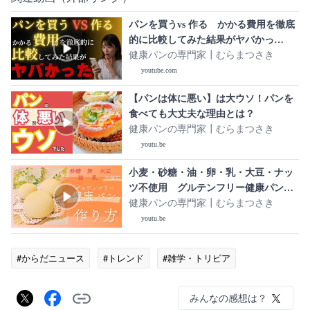
パンを買うvs 作る かかる費用を徹底
的に比較してみた結果がヤバかっ
た…！
健康パンの専門家┃むらまつさき
youtube.com
【パンは体に悪い】は大ウソ！パンを
食べても大丈夫な理由とは？
健康パンの専門家┃むらまつさき
youtu.be
小麦・砂糖・油・卵・乳・大豆・ナッ
ツ不使用 グルテンフリー健康パンの
作り方 ざっくり解説
健康パンの専門家┃むらまつさき
youtu.be
#からだニュース
#トレンド
#雑学・トリビア
みんなの感想は？