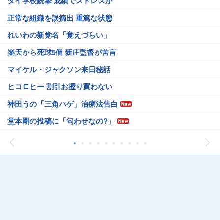
タイ学校銃撃 成績でストレスか
正常な組織を誤摘出 重篤な状態
れいわの新党名「覚えづらい」
楽天から死球5個 新庄監督が苦言
マイケル・ジャクソン来日秘話
ヒコロヒー 割引お握り買わない
神田うの「三角ハゲ」治療法告白
堂本剛の投稿に「匂わせなの?」