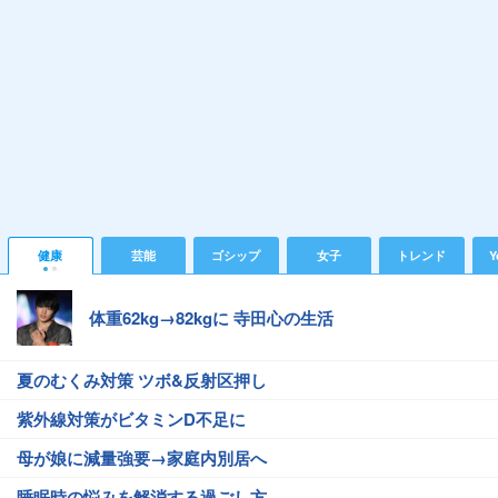
健康
芸能
ゴシップ
女子
トレンド
Y
体重62kg→82kgに 寺田心の生活
夏のむくみ対策 ツボ&反射区押し
紫外線対策がビタミンD不足に
母が娘に減量強要→家庭内別居へ
睡眠時の悩みを解消する過ごし方