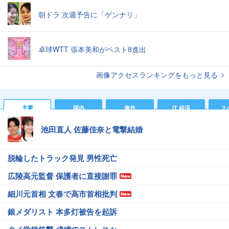
朝ドラ 次週予告に「ゲンナリ」
卓球WTT 張本美和がベスト8進出
画像アクセスランキングをもっと見る
主要
国内
海外
IT 経済
ス
池田直人 佐藤佳奈と電撃結婚
脱輪したトラック発見 男性死亡
広陵高元監督 保護者に直接謝罪
細川元首相 文春で高市首相批判
銀メダリスト 本多灯被告を起訴