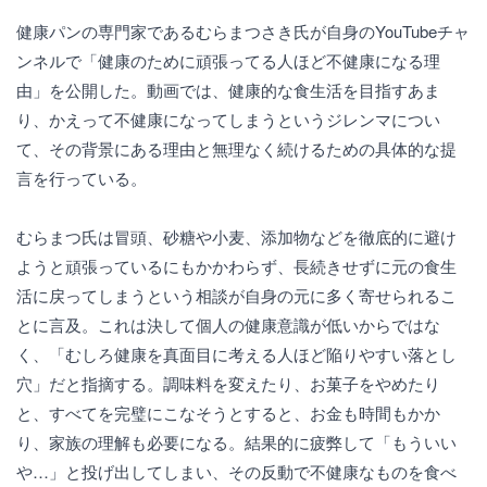
健康パンの専門家であるむらまつさき氏が自身のYouTubeチャ
ンネルで「健康のために頑張ってる人ほど不健康になる理
由」を公開した。動画では、健康的な食生活を目指すあま
り、かえって不健康になってしまうというジレンマについ
て、その背景にある理由と無理なく続けるための具体的な提
言を行っている。
むらまつ氏は冒頭、砂糖や小麦、添加物などを徹底的に避け
ようと頑張っているにもかかわらず、長続きせずに元の食生
活に戻ってしまうという相談が自身の元に多く寄せられるこ
とに言及。これは決して個人の健康意識が低いからではな
く、「むしろ健康を真面目に考える人ほど陥りやすい落とし
穴」だと指摘する。調味料を変えたり、お菓子をやめたり
と、すべてを完璧にこなそうとすると、お金も時間もかか
り、家族の理解も必要になる。結果的に疲弊して「もういい
や…」と投げ出してしまい、その反動で不健康なものを食べ