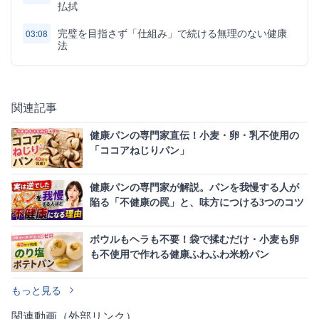
払拭
完璧を目指さず「仕組み」で続ける無理のない健康
03:08
法
関連記事
健康パンの専門家直伝！小麦・卵・乳不使用の
「ココアねじりパン」
健康パンの専門家が解説。パンを我慢する人が
陥る「不健康の罠」と、味方につける3つのコツ
ボウルもヘラも不要！袋で揉むだけ・小麦も卵
も不使用で作れる健康ふわふわ米粉パン
もっと見る
関連動画（外部リンク）