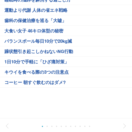
運動より代謝 人体の省エネ戦略
歯科の保健治療を巡る「大嘘」
大食い女子 46キロ体型の秘密
バランスボール毎日10分で20kg減
躁状態引き起こしかねないNG行動
1日10分で手軽に「ひざ痛対策」
キウイを食べる際の3つの注意点
コーヒー 朝すぐ飲むのはダメ?