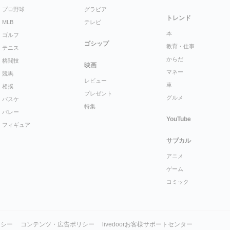
プロ野球
グラビア
トレンド
MLB
テレビ
本
ゴルフ
ゴシップ
教育・仕事
テニス
からだ
格闘技
映画
マネー
競馬
レビュー
車
相撲
プレゼント
グルメ
バスケ
特集
バレー
YouTube
フィギュア
サブカル
アニメ
ゲーム
コミック
リシー
コンテンツ・広告ポリシー
livedoorお客様サポートセンター