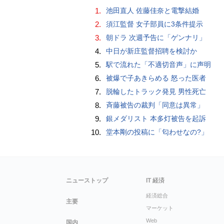
1.
池田直人 佐藤佳奈と電撃結婚
2.
須江監督 女子部員に3条件提示
3.
朝ドラ 次週予告に「ゲンナリ」
4.
中日が新庄監督招聘を検討か
5.
駅で流れた「不適切音声」に声明
6.
被爆で子あきらめる 怒った医者
7.
脱輪したトラック発見 男性死亡
8.
斉藤被告の裁判「同意は異常」
9.
銀メダリスト 本多灯被告を起訴
10.
堂本剛の投稿に「匂わせなの?」
ニューストップ
IT 経済
経済総合
主要
マーケット
Web
国内