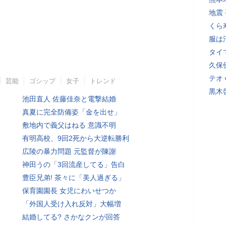
地震
くら
服は
タイ
久保
テオ
芸能
ゴシップ
女子
トレンド
黒木
池田直人 佐藤佳奈と電撃結婚
真夏に完全防備姿「金を出せ」
敷地内で義父はねる 意識不明
有明高校、9回2死から大逆転勝利
広陵の暴力問題 元監督が陳謝
神田うの「3回流産してる」告白
豊臣兄弟! 茶々に「美人過ぎる」
保育園園長 女児にわいせつか
「外国人受け入れ反対」大幅増
結婚してる? さかなクンが回答