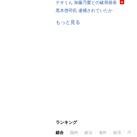
テオくん 加藤乃愛との破局発表
黒木啓司氏 逮捕されていたか
もっと見る
ランキング
総合
国内
政治
海外
経済
IT