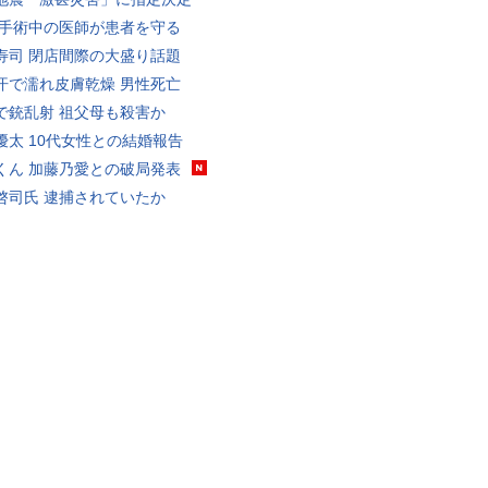
 手術中の医師が患者を守る
寿司 閉店間際の大盛り話題
汗で濡れ皮膚乾燥 男性死亡
で銃乱射 祖父母も殺害か
優太 10代女性との結婚報告
くん 加藤乃愛との破局発表
啓司氏 逮捕されていたか