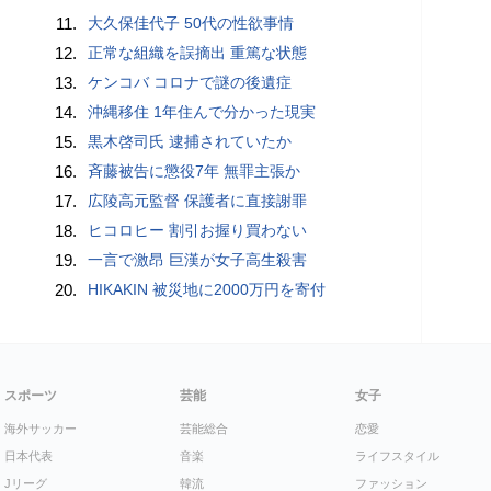
11.
大久保佳代子 50代の性欲事情
12.
正常な組織を誤摘出 重篤な状態
13.
ケンコバ コロナで謎の後遺症
14.
沖縄移住 1年住んで分かった現実
15.
黒木啓司氏 逮捕されていたか
16.
斉藤被告に懲役7年 無罪主張か
17.
広陵高元監督 保護者に直接謝罪
18.
ヒコロヒー 割引お握り買わない
19.
一言で激昂 巨漢が女子高生殺害
20.
HIKAKIN 被災地に2000万円を寄付
スポーツ
芸能
女子
海外サッカー
芸能総合
恋愛
日本代表
音楽
ライフスタイル
Jリーグ
韓流
ファッション