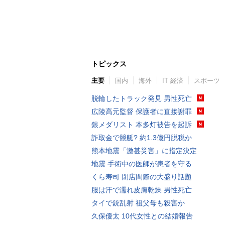
トピックス
主要
国内
海外
IT 経済
スポーツ
脱輪したトラック発見 男性死亡
広陵高元監督 保護者に直接謝罪
銀メダリスト 本多灯被告を起訴
詐取金で競艇? 約1.3億円脱税か
熊本地震「激甚災害」に指定決定
地震 手術中の医師が患者を守る
くら寿司 閉店間際の大盛り話題
服は汗で濡れ皮膚乾燥 男性死亡
タイで銃乱射 祖父母も殺害か
久保優太 10代女性との結婚報告