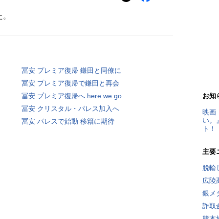
た。
冨安 プレミア復帰 鎌田と同僚に
冨安 プレミア復帰で鎌田と再会
冨安 プレミア復帰へ here we go
お知
冨安 クリスタル・パレス加入へ
映画
い。
冨安 パレスで始動 移籍に期待
ト！
主要
脱輪
広陵
銀メ
詐取
熊本