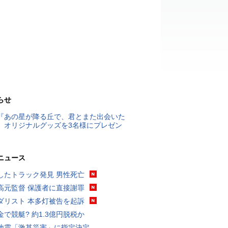
らせ
『あの星が降る丘で、君とまた出会いた
』オリジナルグッズを3名様にプレゼン
ニュース
したトラック発見 男性死亡
高元監督 保護者に直接謝罪
ダリスト 本多灯被告を起訴
金で競艇? 約1.3億円脱税か
地震「激甚災害」に指定決定