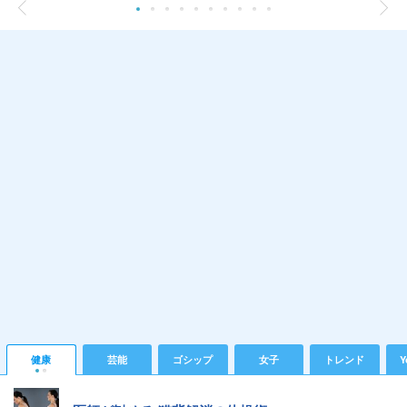
健康
芸能
ゴシップ
女子
トレンド
Y