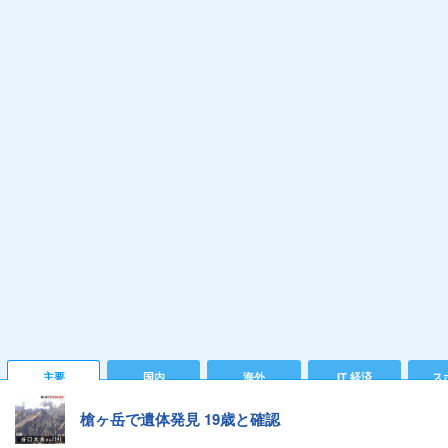
主要
国内
海外
IT 経済
ス
槍ヶ岳で遺体発見 19歳と確認