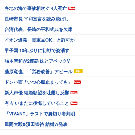
各地の海で事故相次ぐ 4人死亡
長崎市長 平和宣言を読み飛ばし
台湾代表、長崎の平和式典を欠席
イオン爆発「貴重品OK」と許可か
甲子園 10年ぶりに初戦で姿消す
張本智和が2連覇 妹とアベックV
藤原竜也、「労務改善」アピール
ドン小西「いつ心臓止まっても」
新人声優 結婚願望を吐露し反響
有吉 いまだに後悔していること
「VIVANT」ラストで裏切り者判明
重岡大毅&濱田崇裕 結婚W発表