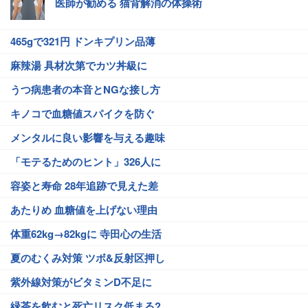
医師が勧める 猫背解消の体操術
465gで321円 ドンキプリン品薄
麻辣湯 具材次第でカツ丼級に
うつ病患者の本音とNGな接し方
キノコで血糖値スパイクを防ぐ
メンタルに良い影響を与える趣味
「モテるためのヒント」326人に
容姿と寿命 28年追跡で見えた差
あたりめ 血糖値を上げない理由
体重62kg→82kgに 寺田心の生活
夏のむくみ対策 ツボ&反射区押し
紫外線対策がビタミンD不足に
緑茶を飲むと死亡リスク低まる?