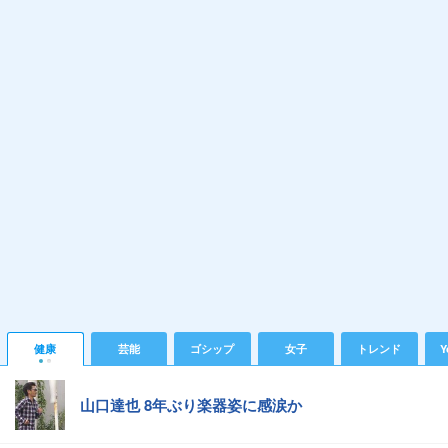
健康
芸能
ゴシップ
女子
トレンド
Y
山口達也 8年ぶり楽器姿に感涙か