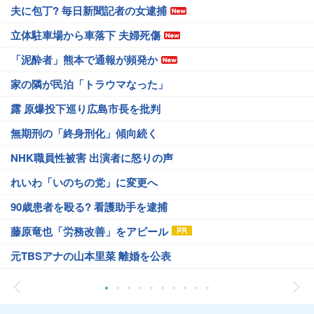
夫に包丁? 毎日新聞記者の女逮捕
立体駐車場から車落下 夫婦死傷
「泥酔者」熊本で通報が頻発か
家の隣が民泊「トラウマなった」
露 原爆投下巡り広島市長を批判
無期刑の「終身刑化」傾向続く
NHK職員性被害 出演者に怒りの声
れいわ「いのちの党」に変更へ
90歳患者を殴る? 看護助手を逮捕
藤原竜也「労務改善」をアピール
元TBSアナの山本里菜 離婚を公表