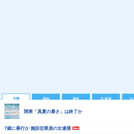
主要
国内
海外
IT 経済
ス
関東「真夏の暑さ」は終了か
7歳に暴行か 施設従業員の女逮捕