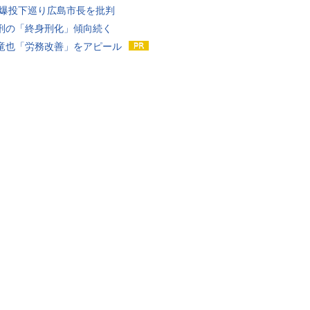
原爆投下巡り広島市長を批判
刑の「終身刑化」傾向続く
竜也「労務改善」をアピール