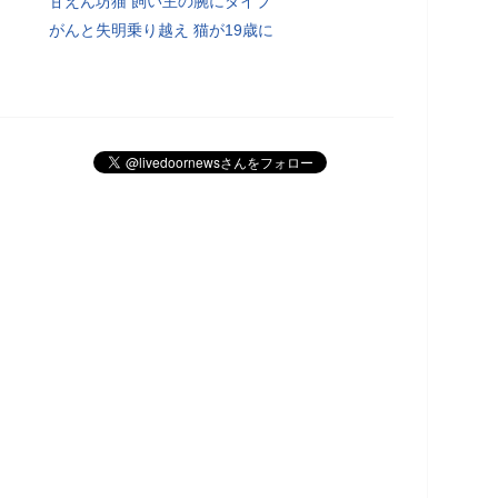
甘えん坊猫 飼い主の腕にダイブ
がんと失明乗り越え 猫が19歳に