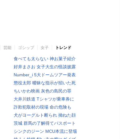
芸能
ゴシップ
女子
トレンド
食べても太らない 神お菓子紹介
好井まさお 女子大生の怪談披露
Number_i 5大ドームツアー発表
懲役太郎 曖昧な指示が招いた死
ちいかわ映画 灰色の島民の罪
大井川鉄道 Tシャツが乗車券に
詐欺犯取材の現場 命の危険も
犬がヨーグルト断られ 拗ねた顔
茨城 群馬の了解得てパスポート
シンクのジーン MCU本流に登場