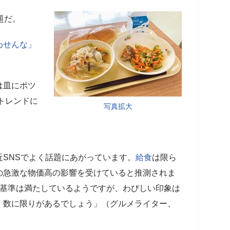
題だ。
わせんな」
は皿にポツ
トレンドに
写真拡大
近SNSでよく話題にあがっています。
給食
は限ら
の急激な物価高の影響を受けていると推測されま
の基準は満たしているようですが、わびしい印象は
、数に限りがあるでしょう」（グルメライター、