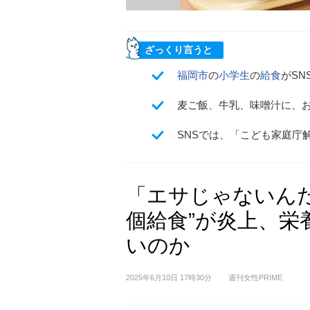
ざっくり言うと
福岡市
の
小学生
の
給食
がSN
麦ご飯、牛乳、味噌汁に、
SNSでは、「こども家庭庁
「エサじゃないんだ
個給食”が炎上、栄
いのか
2025年6月10日 17時30分
週刊女性PRIME