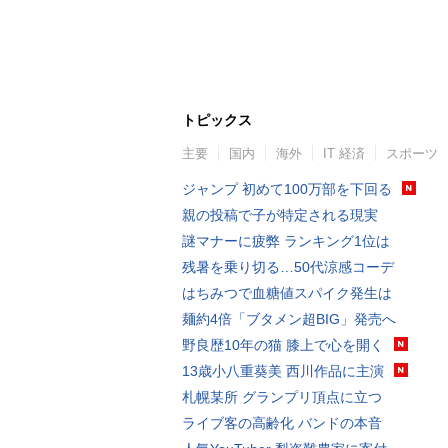
トピックス
主要
国内
海外
IT 経済
スポーツ
ジャンプ 初めて100万部を下回る
親の投稿で子が特定される現実
謎マナーに疲弊 ランキング1位は
残暑を乗り切る…50代涼感コーデ
はちみつで血糖値スパイク発生は
麺約4倍「ブタメン超BIG」発売へ
野良歴10年の猫 膝上で心を開く
13歳小八重葵美 西川作品に主演
札幌某所 グランプリ頂点に立つ
ライブ客の高齢化 バンドの本音