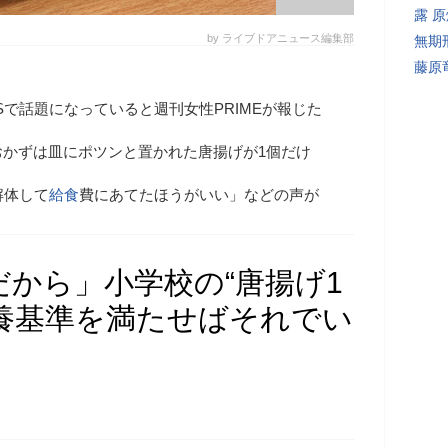
露 
by ライブドアニュース編集部
無期
藤原
Sで話題になっていると週刊女性PRIMEが報じた
おかずは皿にポツンと置かれた唐揚げが1個だけ
解体して
給食
費にあてたほうがいい」などの声が
から」小学校の“唐揚げ1
養基準を満たせばそれでい