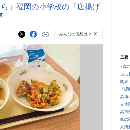
ら」福岡の小学校の「唐揚げ
声
みんなの感想は？
主要
7歳
夫に
関東
「泥
高速
立体
高市
家の
九州