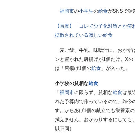
福岡市
の
小学生
の
給食
がSNSで話
【写真】「コレで少子化対策とか笑
拡散されている寂しい給食
麦ご飯、牛乳、味噌汁に、おかず
ンと置かれた唐揚げが1個だけ。Xの
は「唐揚げ1個の
給食
」が入った。
小学校の貧相な
給食
「
福岡市
に限らず、貧相な
給食
は最
れた予算内で作っているので、昨今
す。からあげ1個の献立でも栄養素
拭えません。おかわりするにしても
以下同）