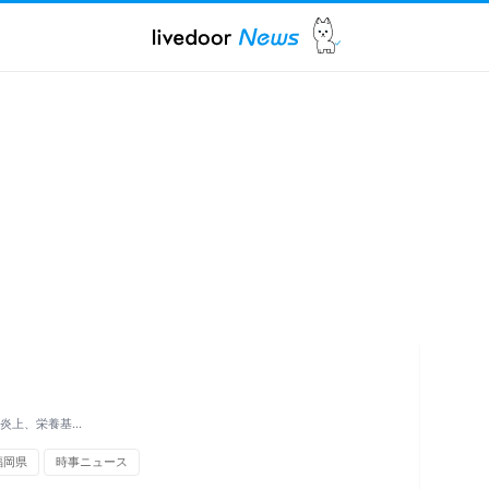
が炎上、栄養基…
福岡県
時事ニュース