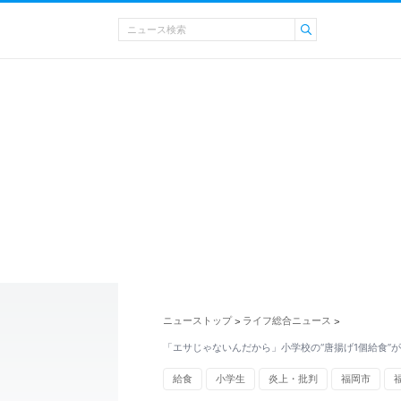
ニューストップ
ライフ総合ニュース
>
>
「エサじゃないんだから」小学校の“唐揚げ1個給食”
給食
小学生
炎上・批判
福岡市