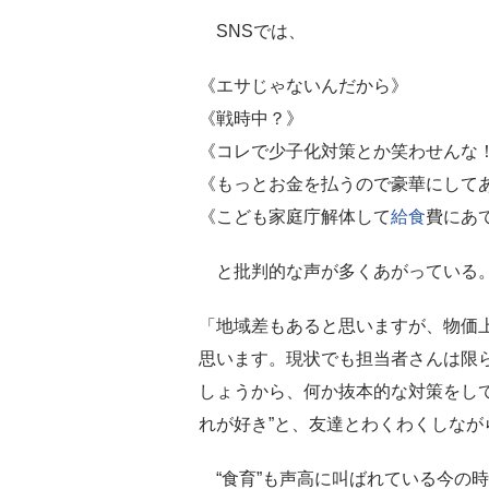
SNSでは、
《エサじゃないんだから》
《戦時中？》
《コレで少子化対策とか笑わせんな
《もっとお金を払うので豪華にして
《こども家庭庁解体して
給食
費にあ
と批判的な声が多くあがっている
「地域差もあると思いますが、物価
思います。現状でも担当者さんは限
しょうから、何か抜本的な対策をし
れが好き”と、友達とわくわくしなが
“食育”も声高に叫ばれている今の