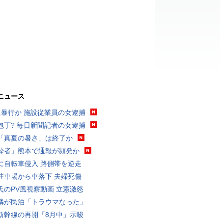
ニュース
に暴行か 施設従業員の女逮捕
包丁? 毎日新聞記者の女逮捕
「真夏の暑さ」は終了か
酔者」熊本で通報が頻発か
に自転車侵入 路側帯を逆走
駐車場から車落下 夫婦死傷
氏のPV風視察動画 立憲激怒
隣が民泊「トラウマなった」
新幹線の再開「8月中」示唆