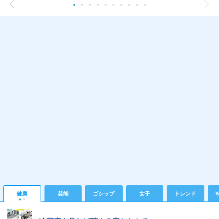
健康
芸能
ゴシップ
女子
トレンド
Y