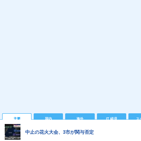
主要
国内
海外
IT 経済
ス
中止の花火大会、3市が関与否定