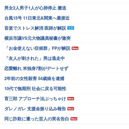
男女2人男子1人が心肺停止 搬送
台風15号 11日東北&関東へ最接近
音楽でストレス解消 医師が解説
横浜市議VS元大物議員秘書が激突
「お金使えない症候群」FPが解説
「友人が刺された」男は逃走中
恋愛離れ 米独身7割がデートせず
2年前の女性殺害 54歳娘を逮捕
10代で無期刑 社会に戻る可能性
育三郎 アプローチ法ぶっちゃけ
ダレノガレ 支援金振り込み報告
同じ詐欺に遭った芸人の実名告白