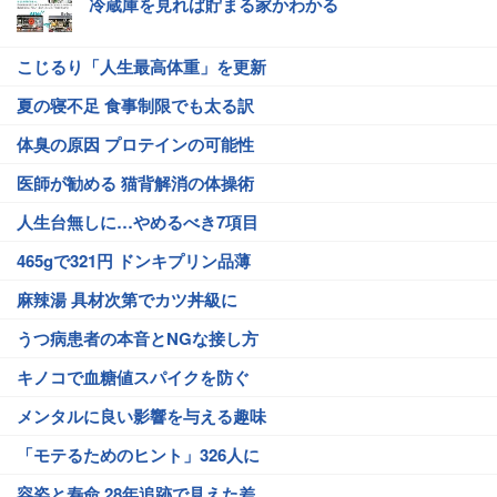
冷蔵庫を見れば貯まる家かわかる
こじるり「人生最高体重」を更新
夏の寝不足 食事制限でも太る訳
体臭の原因 プロテインの可能性
医師が勧める 猫背解消の体操術
人生台無しに…やめるべき7項目
465gで321円 ドンキプリン品薄
麻辣湯 具材次第でカツ丼級に
うつ病患者の本音とNGな接し方
キノコで血糖値スパイクを防ぐ
メンタルに良い影響を与える趣味
「モテるためのヒント」326人に
容姿と寿命 28年追跡で見えた差