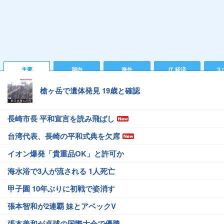
主要
国内
海外
IT 経済
ス
槍ヶ岳で遺体発見 19歳と確認
長崎市長 平和宣言を読み飛ばし
台湾代表、長崎の平和式典を欠席
イオン爆発「貴重品OK」と許可か
海水浴で3人が流される 1人死亡
甲子園 10年ぶりに初戦で姿消す
張本智和が2連覇 妹とアベックV
張本美和が卓球の国際大会で優勝