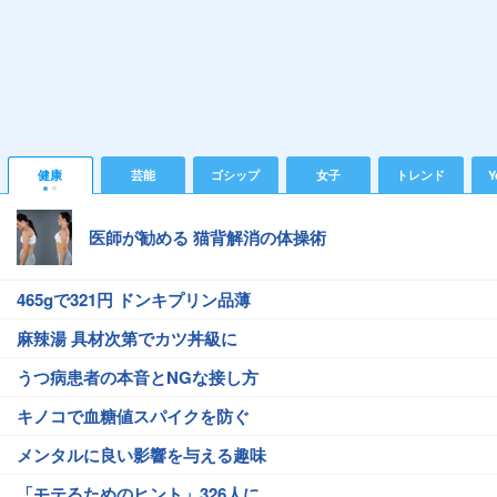
健康
芸能
ゴシップ
女子
トレンド
Y
医師が勧める 猫背解消の体操術
465gで321円 ドンキプリン品薄
麻辣湯 具材次第でカツ丼級に
うつ病患者の本音とNGな接し方
キノコで血糖値スパイクを防ぐ
メンタルに良い影響を与える趣味
「モテるためのヒント」326人に