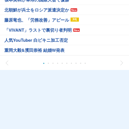
北朝鮮が兵士をロシア派遣決定か
藤原竜也、「労務改善」アピール
「VIVANT」ラストで裏切り者判明
人気YouTuber 白ビキニ加工否定
重岡大毅&濱田崇裕 結婚W発表