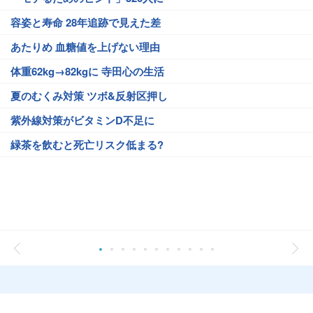
容姿と寿命 28年追跡で見えた差
あたりめ 血糖値を上げない理由
体重62kg→82kgに 寺田心の生活
夏のむくみ対策 ツボ&反射区押し
紫外線対策がビタミンD不足に
緑茶を飲むと死亡リスク低まる?