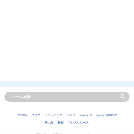
Peachy
ブログ
ショッピング
バンク
みんかぶ
みんかぶChoice
Kstyle
株探
プレスリリース