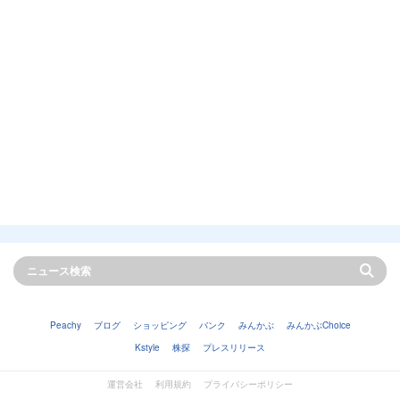
Peachy
ブログ
ショッピング
バンク
みんかぶ
みんかぶChoice
Kstyle
株探
プレスリリース
運営会社
利用規約
プライバシーポリシー