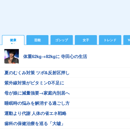
健康
芸能
ゴシップ
女子
トレンド
Y
体重62kg→82kgに 寺田心の生活
夏のむくみ対策 ツボ&反射区押し
紫外線対策がビタミンD不足に
母が娘に減量強要→家庭内別居へ
睡眠時の悩みを解消する過ごし方
運動より代謝 人体の省エネ戦略
歯科の保健治療を巡る「大嘘」