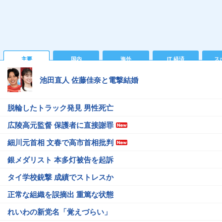
主要
国内
海外
IT 経済
ス
池田直人 佐藤佳奈と電撃結婚
脱輪したトラック発見 男性死亡
広陵高元監督 保護者に直接謝罪
細川元首相 文春で高市首相批判
銀メダリスト 本多灯被告を起訴
タイ学校銃撃 成績でストレスか
正常な組織を誤摘出 重篤な状態
れいわの新党名「覚えづらい」