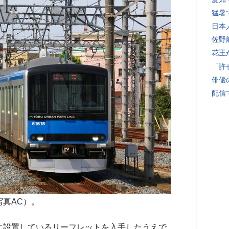
猛暑
日本
佐野
花王
「許
俳優
配信
真AC）。
設置しているリーフレットを入手したうえで、