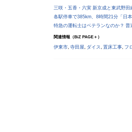
三咲・五香・六実 新京成と東武野
各駅停車で385km、8時間21分「
特急の運転士はベテランなのか？ 普
関連情報（BiZ PAGE＋）
伊東市
,
寺田屋
,
ダイス
,
置床工事
,
フ