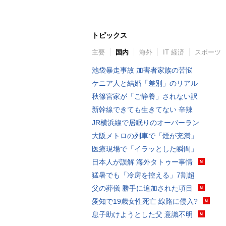
トピックス
主要
国内
海外
IT 経済
スポーツ
池袋暴走事故 加害者家族の苦悩
ケニア人と結婚「差別」のリアル
秋篠宮家が「ご静養」されない訳
新幹線できても生きてない 辛辣
JR横浜線で居眠りのオーバーラン
大阪メトロの列車で「煙が充満」
医療現場で「イラッとした瞬間」
日本人が誤解 海外タトゥー事情
猛暑でも「冷房を控える」7割超
父の葬儀 勝手に追加された項目
愛知で19歳女性死亡 線路に侵入?
息子助けようとした父 意識不明