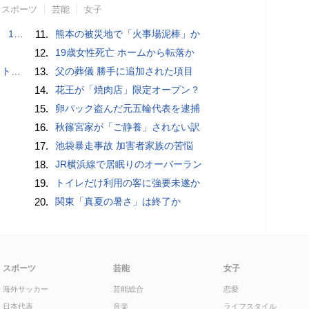
スポーツ
芸能
女子
で誘い出し
11.
熊本の被災地で「火事場泥棒」か
12.
19歳女性死亡 ホームから転落か
岡山県警
13.
父の葬儀 勝手に追加された項目
14.
花王が「焼肉店」限定オープン？
15.
卵パック盗んだ元五輪代表を逮捕
16.
秋篠宮家が「ご静養」されない訳
17.
池袋暴走事故 加害者家族の苦悩
18.
JR横浜線で居眠りのオーバーラン
19.
トイレだけ利用の客に強要未遂か
20.
関東「真夏の暑さ」は終了か
スポーツ
芸能
女子
海外サッカー
芸能総合
恋愛
日本代表
音楽
ライフスタイル