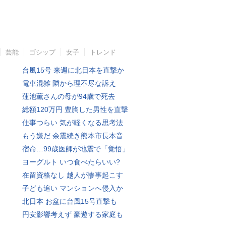
芸能
ゴシップ
女子
トレンド
台風15号 来週に北日本を直撃か
電車混雑 隣から理不尽な訴え
蓮池薫さんの母が94歳で死去
総額120万円 豊胸した男性を直撃
仕事つらい 気が軽くなる思考法
もう嫌だ 余震続き熊本市長本音
宿命…99歳医師が地震で「覚悟」
ヨーグルト いつ食べたらいい?
在留資格なし 越人が惨事起こす
子ども追い マンションへ侵入か
北日本 お盆に台風15号直撃も
円安影響考えず 豪遊する家庭も