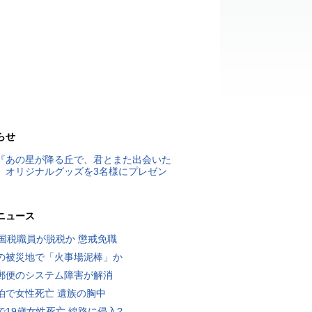
らせ
『あの星が降る丘で、君とまた出会いた
』オリジナルグッズを3名様にプレゼン
ニュース
歳国税職員が脱税か 懲戒免職
の被災地で「火事場泥棒」か
郵便のシステム障害が解消
泊で女性死亡 遺族の胸中
で19歳女性死亡 線路に侵入?