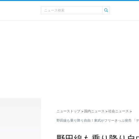
ニューストップ
国内ニュース
社会ニュース
>
>
>
野田線も乗り降り自由！東武がフリーきっぷ発売 「
野田線も乗り降り自