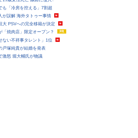
でも「冷房を控える」7割超
人が誤解 海外タトゥー事情
航大 PSVへの完全移籍が決定
が「焼肉店」限定オープン？
せない不祥事タレント」1位
の戸塚純貴が結婚を発表
で激怒 堀大輔氏が物議