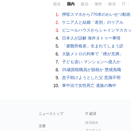
総合
国内
政治
海外
経済
IT
1.
押収スマホから770本のわいせつ動画 15歳少女に酒と薬飲ませ性的暴行か 54歳男を再逮捕 「薬もありますよ」とSNS
2.
ケニア人と結婚「差別」のリアル
3.
ビニールハウスからシャインマスカット約200房を盗んだ疑い ネットで販売か 無職の男（42）逮捕 
4.
日本人が誤解 海外タトゥー事情
5.
「避難所格差」生まれてしまう訳
6.
大阪メトロの列車で「煙が充満」
7.
子ども追い マンションへ侵入か
8.
25歳国税職員が脱税か 懲戒免職
9.
息子助けようとした父 意識不明
10.
車中泊で女性死亡 遺族の胸中
ニューストップ
IT 経済
経済総合
主要
マーケット