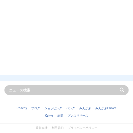
Peachy
ブログ
ショッピング
バンク
みんかぶ
みんかぶChoice
Kstyle
株探
プレスリリース
運営会社
利用規約
プライバシーポリシー