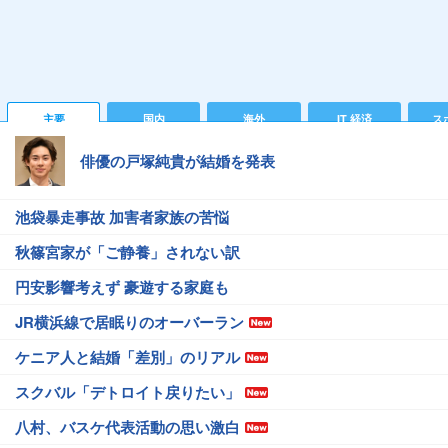
主要
国内
海外
IT 経済
ス
俳優の戸塚純貴が結婚を発表
池袋暴走事故 加害者家族の苦悩
秋篠宮家が「ご静養」されない訳
円安影響考えず 豪遊する家庭も
JR横浜線で居眠りのオーバーラン
ケニア人と結婚「差別」のリアル
スクバル「デトロイト戻りたい」
八村、バスケ代表活動の思い激白