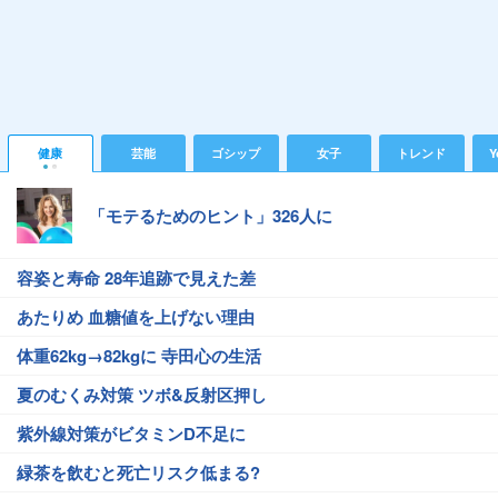
健康
芸能
ゴシップ
女子
トレンド
Y
「モテるためのヒント」326人に
容姿と寿命 28年追跡で見えた差
あたりめ 血糖値を上げない理由
体重62kg→82kgに 寺田心の生活
夏のむくみ対策 ツボ&反射区押し
紫外線対策がビタミンD不足に
緑茶を飲むと死亡リスク低まる?