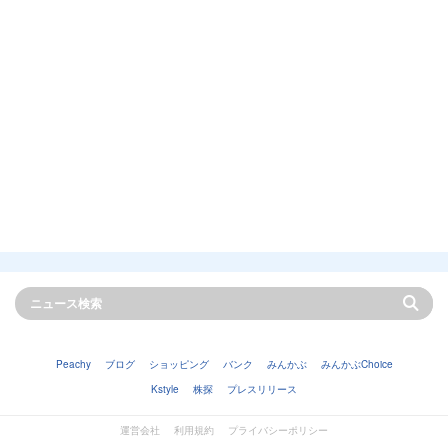
Peachy
ブログ
ショッピング
バンク
みんかぶ
みんかぶChoice
Kstyle
株探
プレスリリース
運営会社
利用規約
プライバシーポリシー