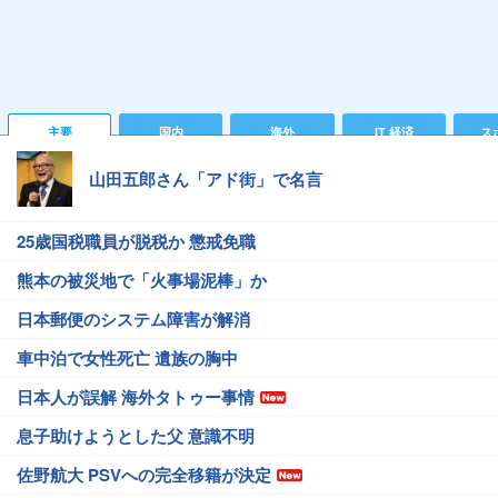
主要
国内
海外
IT 経済
ス
山田五郎さん「アド街」で名言
25歳国税職員が脱税か 懲戒免職
熊本の被災地で「火事場泥棒」か
日本郵便のシステム障害が解消
車中泊で女性死亡 遺族の胸中
日本人が誤解 海外タトゥー事情
息子助けようとした父 意識不明
佐野航大 PSVへの完全移籍が決定