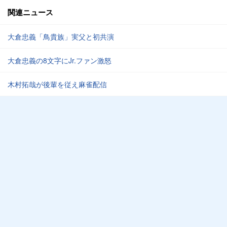
関連ニュース
大倉忠義「鳥貴族」実父と初共演
大倉忠義の8文字にJr.ファン激怒
木村拓哉が後輩を従え麻雀配信