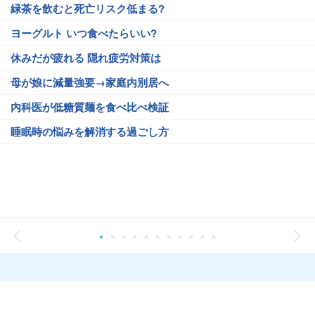
緑茶を飲むと死亡リスク低まる?
ヨーグルト いつ食べたらいい?
休みだが疲れる 隠れ疲労対策は
母が娘に減量強要→家庭内別居へ
内科医が低糖質麺を食べ比べ検証
睡眠時の悩みを解消する過ごし方