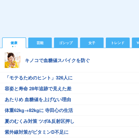
健康
芸能
ゴシップ
女子
トレンド
Y
キノコで血糖値スパイクを防ぐ
「モテるためのヒント」326人に
容姿と寿命 28年追跡で見えた差
あたりめ 血糖値を上げない理由
体重62kg→82kgに 寺田心の生活
夏のむくみ対策 ツボ&反射区押し
紫外線対策がビタミンD不足に