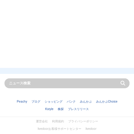
Peachy
ブログ
ショッピング
バンク
みんかぶ
みんかぶChoice
Kstyle
株探
プレスリリース
運営会社
利用規約
プライバシーポリシー
livedoorお客様サポートセンター
livedoor