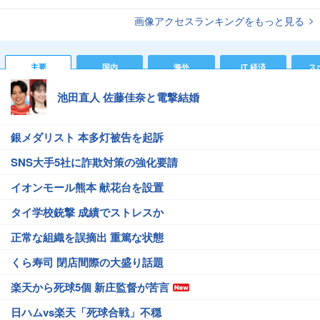
画像アクセスランキングをもっと見る
主要
国内
海外
IT 経済
ス
池田直人 佐藤佳奈と電撃結婚
銀メダリスト 本多灯被告を起訴
SNS大手5社に詐欺対策の強化要請
イオンモール熊本 献花台を設置
タイ学校銃撃 成績でストレスか
正常な組織を誤摘出 重篤な状態
くら寿司 閉店間際の大盛り話題
楽天から死球5個 新庄監督が苦言
日ハムvs楽天「死球合戦」不穏