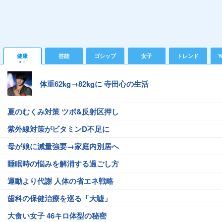
健康
芸能
ゴシップ
女子
トレンド
Y
体重62kg→82kgに 寺田心の生活
夏のむくみ対策 ツボ&反射区押し
紫外線対策がビタミンD不足に
母が娘に減量強要→家庭内別居へ
睡眠時の悩みを解消する過ごし方
運動より代謝 人体の省エネ戦略
歯科の保健治療を巡る「大嘘」
大食い女子 46キロ体型の秘密