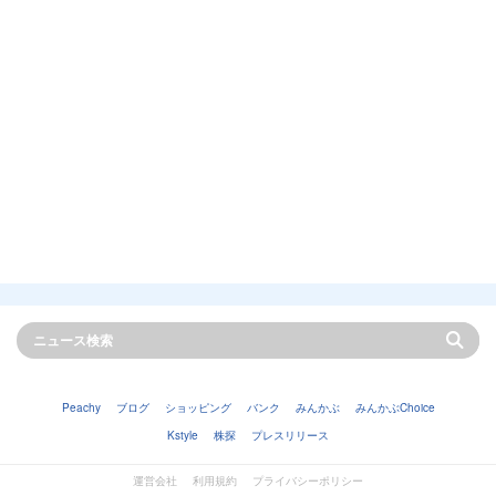
Peachy
ブログ
ショッピング
バンク
みんかぶ
みんかぶChoice
Kstyle
株探
プレスリリース
運営会社
利用規約
プライバシーポリシー