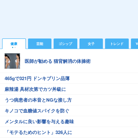
健康
芸能
ゴシップ
女子
トレンド
Y
医師が勧める 猫背解消の体操術
465gで321円 ドンキプリン品薄
麻辣湯 具材次第でカツ丼級に
うつ病患者の本音とNGな接し方
キノコで血糖値スパイクを防ぐ
メンタルに良い影響を与える趣味
「モテるためのヒント」326人に