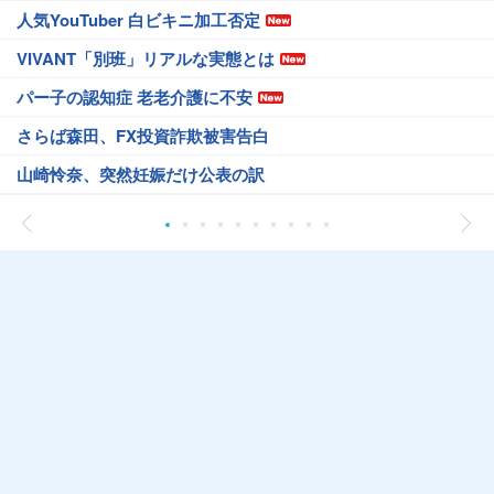
人気YouTuber 白ビキニ加工否定
VIVANT「別班」リアルな実態とは
パー子の認知症 老老介護に不安
さらば森田、FX投資詐欺被害告白
山崎怜奈、突然妊娠だけ公表の訳