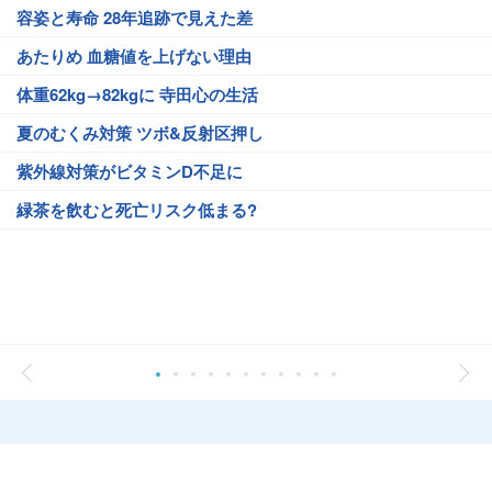
容姿と寿命 28年追跡で見えた差
あたりめ 血糖値を上げない理由
体重62kg→82kgに 寺田心の生活
夏のむくみ対策 ツボ&反射区押し
紫外線対策がビタミンD不足に
緑茶を飲むと死亡リスク低まる?