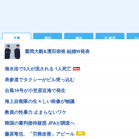
主要
国内
海外
IT 経済
ス
重岡大毅&濱田崇裕 結婚W発表
海水浴で3人が流される 1人死亡
表参道でタクシーがビル突っ込む
台風16号が小笠原近海で発生
海上自衛隊の生々しい映像が物議
教員の性暴力 止まらないワケ
韓国の審判接待疑惑 JFAが調査へ
藤原竜也、「労務改善」アピール