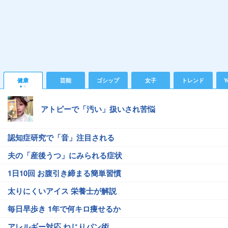
健康
芸能
ゴシップ
女子
トレンド
Y
アトピーで「汚い」扱いされ苦悩
認知症研究で「音」注目される
夫の「産後うつ」にみられる症状
1日10回 お腹引き締まる簡単習慣
太りにくいアイス 栄養士が解説
毎日早歩き 1年で何キロ痩せるか
アレルギー対応 ねじりパン術