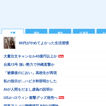
主要
国内
海外
IT 経済
ス
60代がやめてよかった生活習慣
大量注文キャンセル43億円以上か
台風13号 強い勢力で沖縄直撃か
「被爆後のにおい」高校生が再現
私の指示が…ハビタ幹部明かした
AIが人間をだまし虚偽の説明か
USJハロウィン 衝撃グッズ発売へ
深夜アニメに喫煙描写 BPOで議論