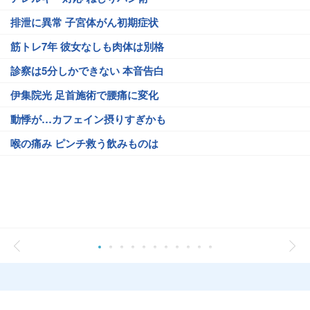
排泄に異常 子宮体がん初期症状
筋トレ7年 彼女なしも肉体は別格
診察は5分しかできない 本音告白
伊集院光 足首施術で腰痛に変化
動悸が…カフェイン摂りすぎかも
喉の痛み ピンチ救う飲みものは