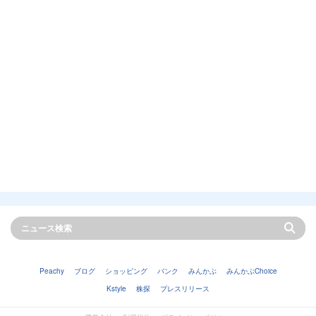
Peachy
ブログ
ショッピング
バンク
みんかぶ
みんかぶChoice
Kstyle
株探
プレスリリース