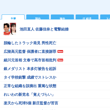
主要
国内
海外
IT 経済
ス
池田直人 佐藤佳奈と電撃結婚
脱輪したトラック発見 男性死亡
広陵高元監督 保護者に直接謝罪
細川元首相 文春で高市首相批判
銀メダリスト 本多灯被告を起訴
タイ学校銃撃 成績でストレスか
正常な組織を誤摘出 重篤な状態
れいわの新党名「覚えづらい」
楽天から死球5個 新庄監督が苦言