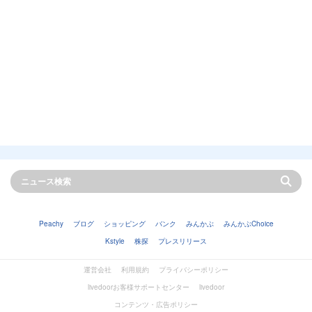
Peachy
ブログ
ショッピング
バンク
みんかぶ
みんかぶChoice
Kstyle
株探
プレスリリース
運営会社
利用規約
プライバシーポリシー
livedoorお客様サポートセンター
livedoor
コンテンツ・広告ポリシー