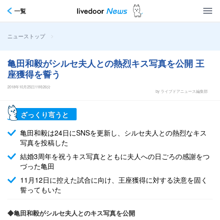
一覧
>
ニューストップ
亀田和毅がシルセ夫人との熱烈キス写真を公開 王
座獲得を誓う
2018年10月25日11時26分
by ライブドアニュース編集部
ざっくり言うと
亀田和毅は24日にSNSを更新し、シルセ夫人との熱烈なキス
写真を投稿した
結婚3周年を祝うキス写真とともに夫人への日ごろの感謝をつ
づった亀田
11月12日に控えた試合に向け、王座獲得に対する決意を固く
誓ってもいた
◆亀田和毅がシルセ夫人とのキス写真を公開