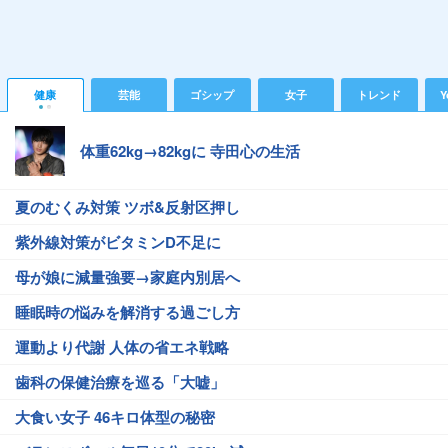
健康
芸能
ゴシップ
女子
トレンド
Y
体重62kg→82kgに 寺田心の生活
夏のむくみ対策 ツボ&反射区押し
紫外線対策がビタミンD不足に
母が娘に減量強要→家庭内別居へ
睡眠時の悩みを解消する過ごし方
運動より代謝 人体の省エネ戦略
歯科の保健治療を巡る「大嘘」
大食い女子 46キロ体型の秘密