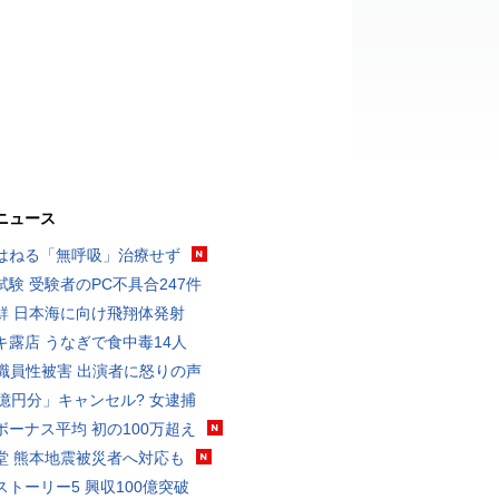
ニュース
はねる「無呼吸」治療せず
試験 受験者のPC不具合247件
鮮 日本海に向け飛翔体発射
キ露店 うなぎで食中毒14人
K職員性被害 出演者に怒りの声
3億円分」キャンセル? 女逮捕
ボーナス平均 初の100万超え
堂 熊本地震被災者へ対応も
ストーリー5 興収100億突破