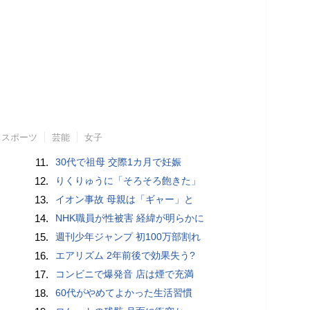
スポーツ
芸能
女子
11.
30代で祖母 交際1カ月で妊娠
12.
りくりゅうに「そろそろ飽きた」
13.
イオン事故 母親は「ギャー」と
14.
NHK職員が性被害 経緯が明らかに
15.
週刊少年ジャンプ 初100万部割れ
16.
エアリズム 2年前後で効果失う?
17.
コンビニで爆発音 店は煙で充満
18.
60代がやめてよかった生活習慣