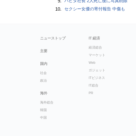
9.
ハビタ社長 2人死亡後に写真削除
10.
セクシー女優の寄付報告 中傷も
ニューストップ
IT 経済
経済総合
主要
マーケット
Web
国内
ガジェット
社会
ITビジネス
政治
IT総合
海外
PR
海外総合
韓国
中国