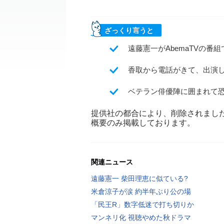
ざっくり言うと
遠藤憲一がAbemaTVの
香取から電話がきて、出演
ベテラン俳優陣に囲まれて
提供社の都合により、削除されまし
概要のみ掲載しております。
関連ニュース
遠藤憲一 柴田理恵に似ている?
米倉涼子が涙 約半年ぶり公の場
「民王R」数字低迷で打ち切りか
マンネリ化 視聴やめた秋ドラマ