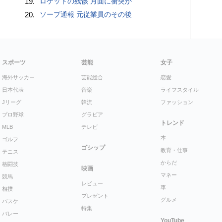
19.
ロケットの残骸 月面に衝突か
20.
ソープ通報 元従業員のその後
スポーツ
芸能
女子
海外サッカー
芸能総合
恋愛
日本代表
音楽
ライフスタイル
Jリーグ
韓流
ファッション
プロ野球
グラビア
トレンド
MLB
テレビ
本
ゴルフ
ゴシップ
教育・仕事
テニス
からだ
格闘技
映画
マネー
競馬
レビュー
車
相撲
プレゼント
グルメ
バスケ
特集
バレー
YouTube