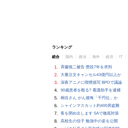
ランキング
総合
国内
政治
海外
経済
IT
1.
斉藤慎二被告 懲役7年を求刑
2.
大量注文キャンセル43億円以上か
3.
深夜アニメに喫煙描写 BPOで議論
4.
90歳患者を殴る? 看護助手を逮捕
5.
桐谷さん がん後悔「千円位」か
6.
シャインマスカット約400房盗難
7.
客を閉め出します SAで徹底対策
8.
高校生の信子 勉強中の姿を公開