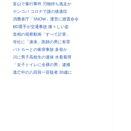
富山で暴行事件 刃物持ち逃走か
ケンコバ コロナで謎の後遺症
消費者庁「SNOW」運営に措置命令
BD選手が交通事故 痛々しい姿
首相の視察動画「すべて計算」
寺社に「液体」医師の男に有罪
パトカーとの衝突事故 多発か
川に男子高校生の遺体 水着着用
「女子トイレに全裸の男」逮捕
逃亡中の八田與一容疑者 30歳に