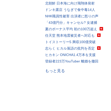
北朝鮮 日本海に向け飛翔体発射
ドンキ露店 うなぎで食中毒14人
NHK職員性被害 出演者に怒りの声
「43億円分」キャンセル? 女逮捕
夏のボーナス平均 初の100万超え
任天堂 熊本地震被災者へ対応も
トイストーリー5 興収100億突破
志らく ヒカル落語の批判を否定
ヒカキン ONICHA1.4万本を支援
登録者223万YouTuber 離婚を撤回
もっと見る