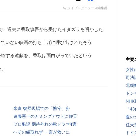
by ライブドアニュース編集部
番組で、過去に香取慎吾から受けたイタズラを明かした
していない映画の打ち上げに呼び出されたそう
恐縮する遠藤を、香取は面白がっていたという
主要
た。
女性
司法
北朝
ドン
NH
米倉 復帰現場での「憔悴」姿
「4
遠藤憲一のカミングアウトに仰天
夏の
プロ酷評 期待外れの秋ドラマ4選
任天
へその緒取れず 一言が救いに
トイ