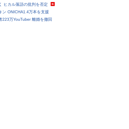
く ヒカル落語の批判を否定
ン ONICHA1.4万本を支援
223万YouTuber 離婚を撤回