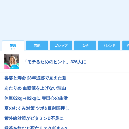
健康
芸能
ゴシップ
女子
トレンド
Y
「モテるためのヒント」326人に
容姿と寿命 28年追跡で見えた差
あたりめ 血糖値を上げない理由
体重62kg→82kgに 寺田心の生活
夏のむくみ対策 ツボ&反射区押し
紫外線対策がビタミンD不足に
緑茶を飲むと死亡リスク低まる?