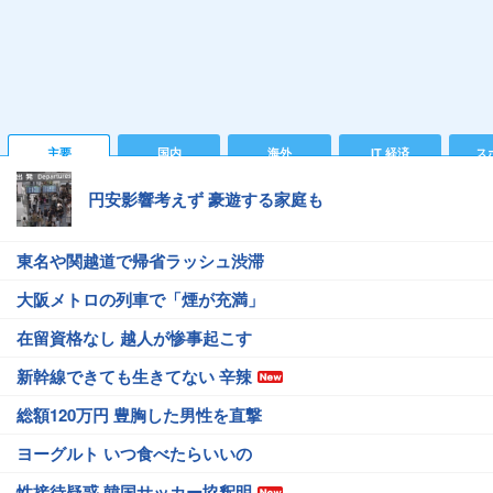
主要
国内
海外
IT 経済
ス
円安影響考えず 豪遊する家庭も
東名や関越道で帰省ラッシュ渋滞
大阪メトロの列車で「煙が充満」
在留資格なし 越人が惨事起こす
新幹線できても生きてない 辛辣
総額120万円 豊胸した男性を直撃
ヨーグルト いつ食べたらいいの
性接待疑惑 韓国サッカー協釈明