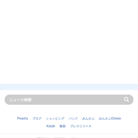
Peachy
ブログ
ショッピング
バンク
みんかぶ
みんかぶChoice
Kstyle
株探
プレスリリース