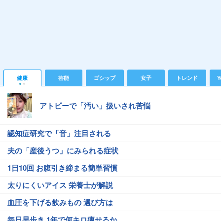
健康
芸能
ゴシップ
女子
トレンド
Y
アトピーで「汚い」扱いされ苦悩
認知症研究で「音」注目される
夫の「産後うつ」にみられる症状
1日10回 お腹引き締まる簡単習慣
太りにくいアイス 栄養士が解説
血圧を下げる飲みもの 選び方は
毎日早歩き 1年で何キロ痩せるか