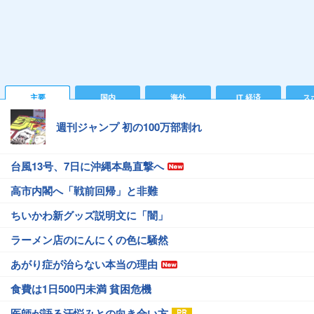
主要
国内
海外
IT 経済
ス
週刊ジャンプ 初の100万部割れ
台風13号、7日に沖縄本島直撃へ
高市内閣へ「戦前回帰」と非難
ちいかわ新グッズ説明文に「闇」
ラーメン店のにんにくの色に騒然
あがり症が治らない本当の理由
食費は1日500円未満 貧困危機
医師が語る汗悩みとの向き合い方