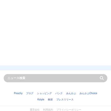
Peachy
ブログ
ショッピング
バンク
みんかぶ
みんかぶChoice
Kstyle
株探
プレスリリース
運営会社
利用規約
プライバシーポリシー