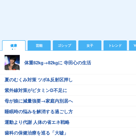
健康
芸能
ゴシップ
女子
トレンド
Y
体重62kg→82kgに 寺田心の生活
夏のむくみ対策 ツボ&反射区押し
紫外線対策がビタミンD不足に
母が娘に減量強要→家庭内別居へ
睡眠時の悩みを解消する過ごし方
運動より代謝 人体の省エネ戦略
歯科の保健治療を巡る「大嘘」