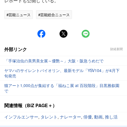
レポートも公開している。
#芸能ニュース
#芸能総合ニュース
外部リンク
財経新聞
「手塚治虫の美男美女展～優艶～」大阪・阪急うめだで
ヤマハのサイレントバイオリン、最新モデル「YSV104」が4月下
旬発売
猫アート1,000点が集結する「福ねこ展 at 百段階段」目黒雅叙園
で
関連情報（BiZ PAGE＋）
インフルエンサー
,
タレント
,
ナレーター
,
俳優
,
動画
,
推し活