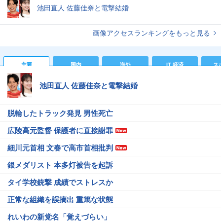
池田直人 佐藤佳奈と電撃結婚
画像アクセスランキングをもっと見る
主要
国内
海外
IT 経済
ス
池田直人 佐藤佳奈と電撃結婚
脱輪したトラック発見 男性死亡
広陵高元監督 保護者に直接謝罪
細川元首相 文春で高市首相批判
銀メダリスト 本多灯被告を起訴
タイ学校銃撃 成績でストレスか
正常な組織を誤摘出 重篤な状態
れいわの新党名「覚えづらい」