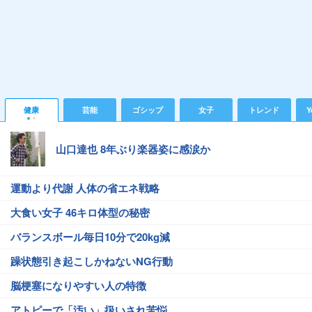
健康
芸能
ゴシップ
女子
トレンド
Y
山口達也 8年ぶり楽器姿に感涙か
運動より代謝 人体の省エネ戦略
大食い女子 46キロ体型の秘密
バランスボール毎日10分で20kg減
躁状態引き起こしかねないNG行動
脳梗塞になりやすい人の特徴
アトピーで「汚い」扱いされ苦悩