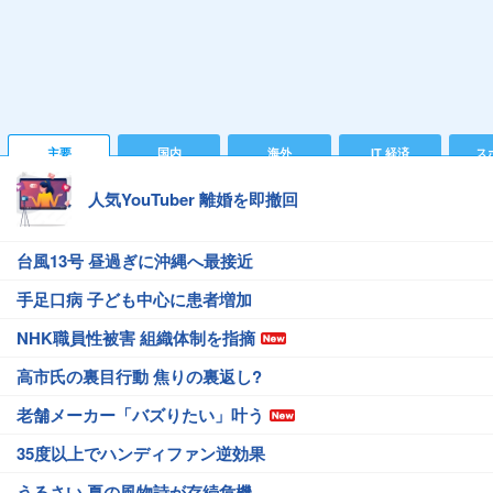
主要
国内
海外
IT 経済
ス
人気YouTuber 離婚を即撤回
台風13号 昼過ぎに沖縄へ最接近
手足口病 子ども中心に患者増加
NHK職員性被害 組織体制を指摘
高市氏の裏目行動 焦りの裏返し?
老舗メーカー「バズりたい」叶う
35度以上でハンディファン逆効果
うるさい 夏の風物詩が存続危機