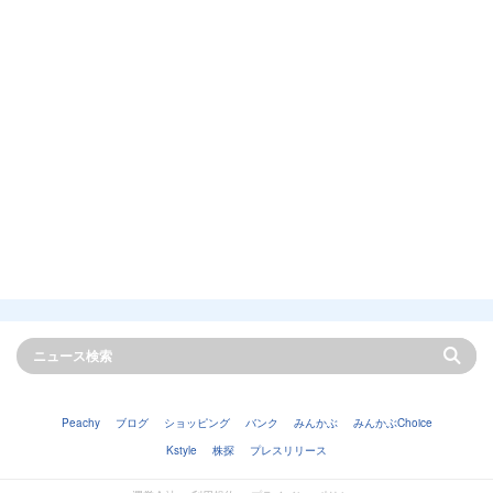
Peachy
ブログ
ショッピング
バンク
みんかぶ
みんかぶChoice
Kstyle
株探
プレスリリース