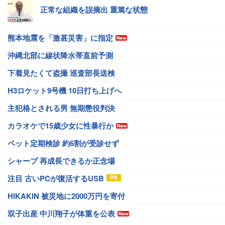
正常な組織を誤摘出 重篤な状態
熊本地震を「激甚災害」に指定
沖縄北部に線状降水帯直前予測
下着見たくて盗撮 巡査部長送検
H3ロケット9号機 10日打ち上げへ
主犯格とされる男 無期懲役判決
カラオケで15歳少女に性暴行か
ペット定期検診 約6割が受診せず
シャープ 再成長できるか正念場
注目 古いPCが復活するUSB
HIKAKIN 被災地に2000万円を寄付
双子出産 中川翔子が体重を公表