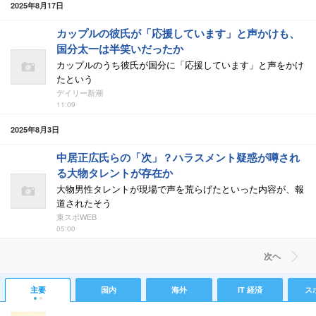
2025年8月17日
カップルの彼氏が「応援しています」と声かけも、
国分太一は半笑いだったか
カップルのうち彼氏が国分に「応援しています」と声をかけ
たという
デイリー新潮
11:09
2025年8月3日
中居正広氏らの「次」？ハラスメント疑惑が噂され
る大物タレントが存在か
大物男性タレントが現場で声を荒らげたといった内容が、報
道されたそう
東スポWEB
05:00
次ヘ
主要
国内
海外
IT 経済
ス