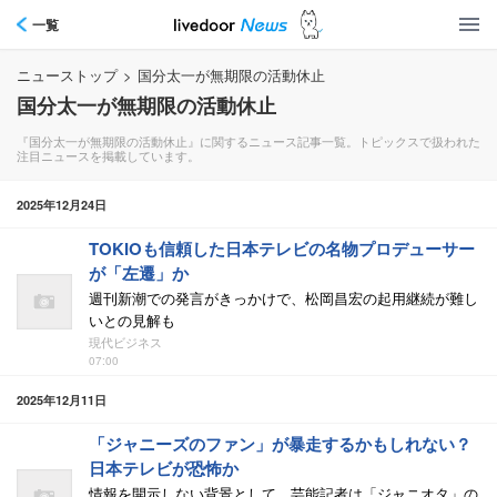
一覧
ニューストップ
>
国分太一が無期限の活動休止
国分太一が無期限の活動休止
『国分太一が無期限の活動休止』に関するニュース記事一覧。トピックスで扱われた
注目ニュースを掲載しています。
2025年12月24日
TOKIOも信頼した日本テレビの名物プロデューサー
が「左遷」か
週刊新潮での発言がきっかけで、松岡昌宏の起用継続が難し
いとの見解も
現代ビジネス
07:00
2025年12月11日
「ジャニーズのファン」が暴走するかもしれない？
日本テレビが恐怖か
情報を開示しない背景として、芸能記者は「ジャニオタ」の