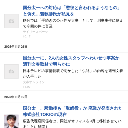
国分太一への対応は「懲役と言われるようなもの」
と例え…若狭勝氏が私見を
処分では「手続きの公正性が大事」として、刑事事件に例え
て今回の件に言及
デイリースポーツ
10:17
2025年11月26日
国分太一に、2人の女性スタッフへわいせつ事案か
週刊文春取材で明らかに
日本テレビの事情聴取で明かした「供述」の内容を週刊文春
が入手した
文春オンライン
11:00
2025年11月19日
国分太一、騒動後も「取締役」か 廃業が発表された
株式会社TOKIOの現在
広告代理店関係者は、同社がオフィスを9月に移転させてい
ることに疑問も