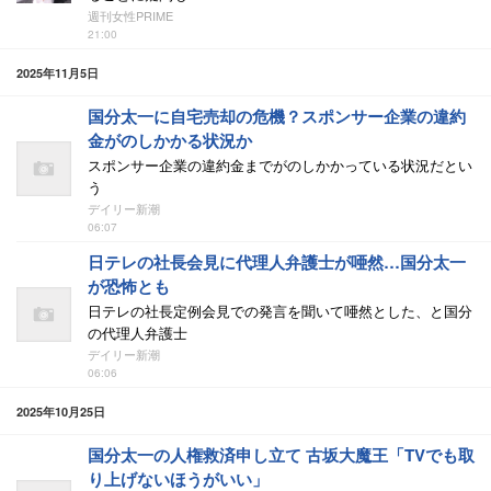
週刊女性PRIME
21:00
2025年11月5日
国分太一に自宅売却の危機？スポンサー企業の違約
金がのしかかる状況か
スポンサー企業の違約金までがのしかかっている状況だとい
う
デイリー新潮
06:07
日テレの社長会見に代理人弁護士が唖然…国分太一
が恐怖とも
日テレの社長定例会見での発言を聞いて唖然とした、と国分
の代理人弁護士
デイリー新潮
06:06
2025年10月25日
国分太一の人権救済申し立て 古坂大魔王「TVでも取
り上げないほうがいい」