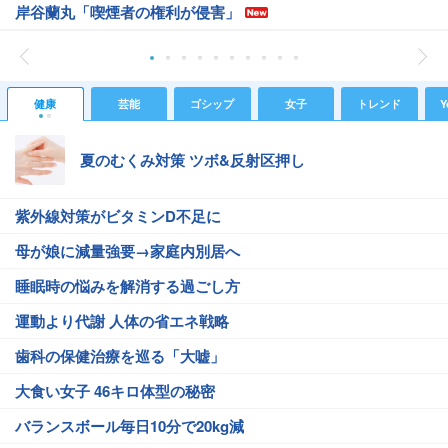
岸谷蘭丸「喫煙者の権利が侵害」
健康
芸能
ゴシップ
女子
トレンド
Y
夏のむくみ対策 ツボ&反射区押し
紫外線対策がビタミンD不足に
母が娘に減量強要→家庭内別居へ
睡眠時の悩みを解消する過ごし方
運動より代謝 人体の省エネ戦略
歯科の保健治療を巡る「大嘘」
大食い女子 46キロ体型の秘密
バランスボール毎日10分で20kg減