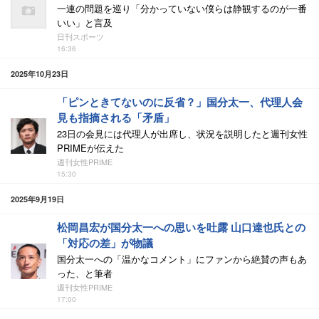
一連の問題を巡り「分かっていない僕らは静観するのが一番
いい」と言及
日刊スポーツ
16:36
2025年10月23日
「ピンときてないのに反省？」国分太一、代理人会
見も指摘される「矛盾」
23日の会見には代理人が出席し、状況を説明したと週刊女性
PRIMEが伝えた
週刊女性PRIME
15:30
2025年9月19日
松岡昌宏が国分太一への思いを吐露 山口達也氏との
「対応の差」が物議
国分太一への「温かなコメント」にファンから絶賛の声もあ
った、と筆者
週刊女性PRIME
17:00