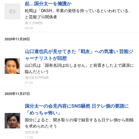
起…国分太一を擁護か
松岡は「DASH」卒業の覚悟を持っているといわれている、
と芸能プロ関係者
東スポWEB
05:00
2025年11月29日
山口達也氏が見せてきた「戦友」への気遣い 芸能ジ
ャーナリストが回想
山口氏は「固有名詞は出しません」と前置きした上で講演に
臨んだという
週刊女性PRIME
07:30
2025年11月27日
国分太一の会見内容にSNS騒然 日テレ側の要請に
「めっちゃ怖い」
国分によると、聞き取りの場で録音するも日テレ側から削除
を求められたそう
女性自身
11:00