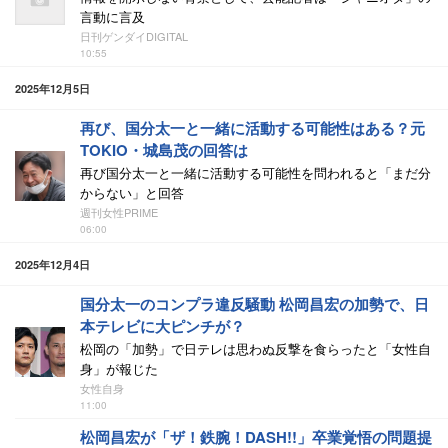
言動に言及
日刊ゲンダイDIGITAL
10:55
2025年12月5日
再び、国分太一と一緒に活動する可能性はある？元
TOKIO・城島茂の回答は
再び国分太一と一緒に活動する可能性を問われると「まだ分
からない」と回答
週刊女性PRIME
06:00
2025年12月4日
国分太一のコンプラ違反騒動 松岡昌宏の加勢で、日
本テレビに大ピンチが？
松岡の「加勢」で日テレは思わぬ反撃を食らったと「女性自
身」が報じた
女性自身
11:00
松岡昌宏が「ザ！鉄腕！DASH!!」卒業覚悟の問題提