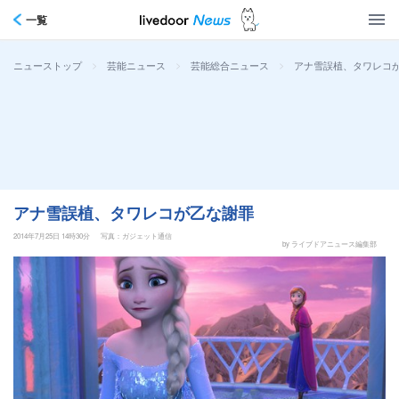
一覧
>
>
>
アナ雪誤植、タワレコ
ニューストップ
芸能ニュース
芸能総合ニュース
アナ雪誤植、タワレコが乙な謝罪
2014年7月25日 14時30分
写真：ガジェット通信
by ライブドアニュース編集部