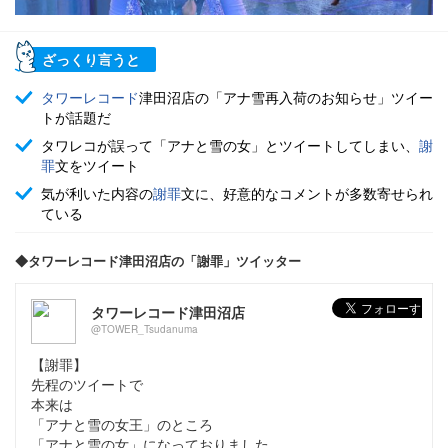
ざっくり言うと
タワーレコード
津田沼店の「アナ雪再入荷のお知らせ」ツイー
トが話題だ
タワレコが誤って「アナと雪の女」とツイートしてしまい、
謝
罪
文をツイート
気が利いた内容の
謝罪
文に、好意的なコメントが多数寄せられ
ている
◆タワーレコード津田沼店の「謝罪」ツイッター
タワーレコード津田沼店
@TOWER_Tsudanuma
【謝罪】
先程のツイートで
本来は
「アナと雪の女王」のところ
「アナと雪の女」になっておりました。