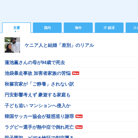
主要
国内
海外
IT 経済
ス
ケニア人と結婚「差別」のリアル
蓮池薫さんの母が94歳で死去
池袋暴走事故 加害者家族の苦悩
秋篠宮家が「ご静養」されない訳
円安影響考えず 豪遊する家庭も
子ども追い マンションへ侵入か
韓国サッカー協会が疑惑巡り謝罪
ラグビー選手が熱中症で倒れ死亡
甲子園初、ビデオ検証で判定覆る