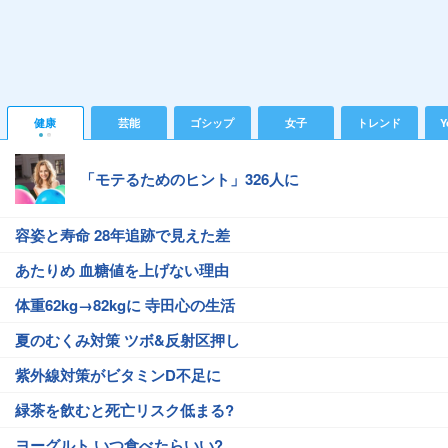
健康
芸能
ゴシップ
女子
トレンド
Y
「モテるためのヒント」326人に
容姿と寿命 28年追跡で見えた差
あたりめ 血糖値を上げない理由
体重62kg→82kgに 寺田心の生活
夏のむくみ対策 ツボ&反射区押し
紫外線対策がビタミンD不足に
緑茶を飲むと死亡リスク低まる?
ヨーグルト いつ食べたらいい?