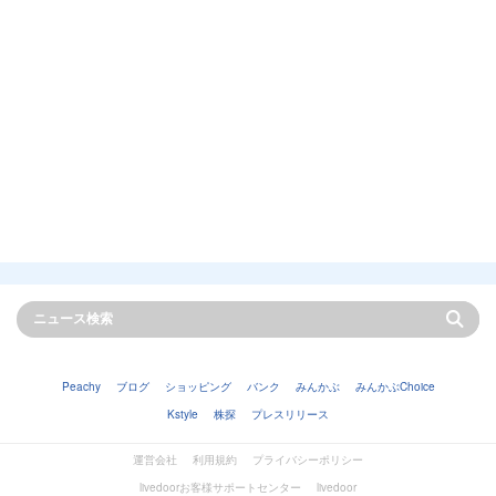
Peachy
ブログ
ショッピング
バンク
みんかぶ
みんかぶChoice
Kstyle
株探
プレスリリース
運営会社
利用規約
プライバシーポリシー
livedoorお客様サポートセンター
livedoor