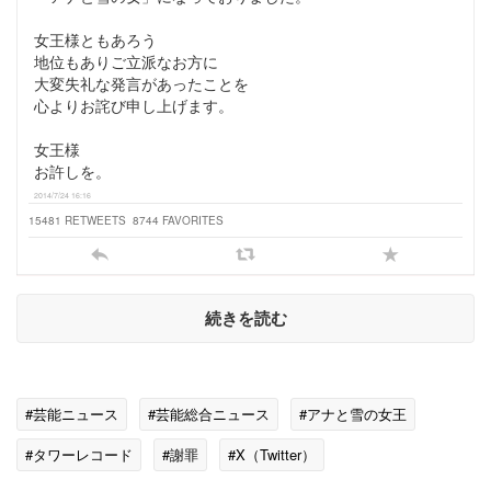
女王様ともあろう
地位もありご立派なお方に
大変失礼な発言があったことを
心よりお詫び申し上げます。
女王様
お許しを。
2014/7/24 16:16
15481 RETWEETS
8744 FAVORITES
続きを読む
#芸能ニュース
#芸能総合ニュース
#アナと雪の女王
#タワーレコード
#謝罪
#X（Twitter）