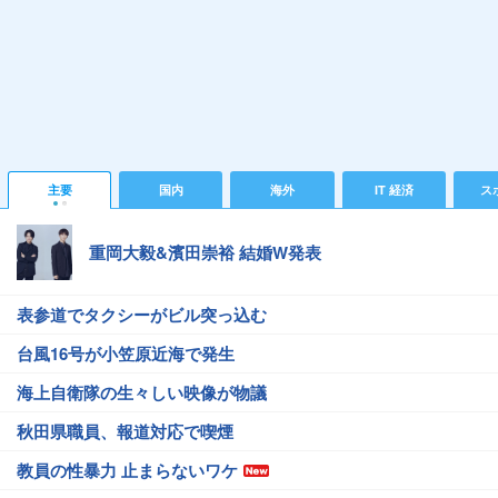
主要
国内
海外
IT 経済
ス
重岡大毅&濱田崇裕 結婚W発表
表参道でタクシーがビル突っ込む
台風16号が小笠原近海で発生
海上自衛隊の生々しい映像が物議
秋田県職員、報道対応で喫煙
教員の性暴力 止まらないワケ