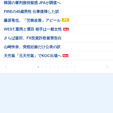
韓国の審判接待疑惑 JFAが調査へ
FIREの45歳男性 仕事復帰した訳
藤原竜也、「労務改善」アピール
WEST.重岡と濱田 相手は一般女性
さらば森田、FX投資詐欺被害告白
山崎怜奈、突然妊娠だけ公表の訳
天竺鼠「元天竺鼠」でKOC出場へ