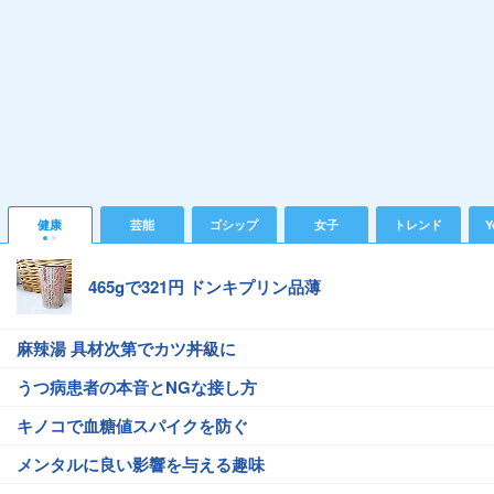
健康
芸能
ゴシップ
女子
トレンド
Y
465gで321円 ドンキプリン品薄
麻辣湯 具材次第でカツ丼級に
うつ病患者の本音とNGな接し方
キノコで血糖値スパイクを防ぐ
メンタルに良い影響を与える趣味