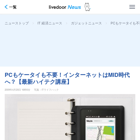
一覧
>
>
>
PCもケータイも
ニューストップ
IT 経済ニュース
ガジェットニュース
PCもケータイも不要！インターネットはMID時代
へ？【最新ハイテク講座】
2009年4月20日 16時0分
写真：ITライフハック