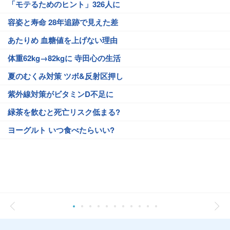
「モテるためのヒント」326人に
容姿と寿命 28年追跡で見えた差
あたりめ 血糖値を上げない理由
体重62kg→82kgに 寺田心の生活
夏のむくみ対策 ツボ&反射区押し
紫外線対策がビタミンD不足に
緑茶を飲むと死亡リスク低まる?
ヨーグルト いつ食べたらいい?